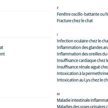
F
Fenêtre oscillo-battante ou f
Fracture chez le chat
I
Infection oculaire chez le cha
at
Inflammation des glandes ana
ent
Inflammation des oreilles du 
Insuffisance cardiaque chez l
Insuffisance rénale aiguë chez
Intoxication à la permethrine
Intoxication au Lys chez le ch
M
Maladie intestinale inflamma
Maladies des voies urinaires 