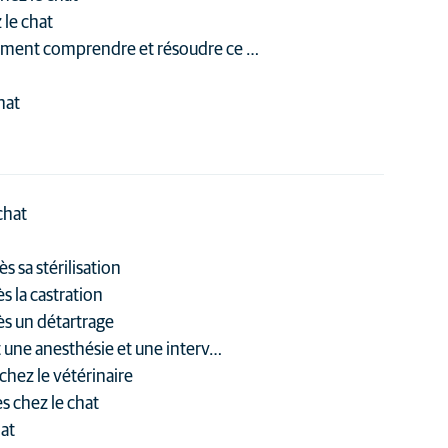
le chat
mment comprendre et résoudre ce …
hat
chat
s sa stérilisation
s la castration
ès un détartrage
t une anesthésie et une interv…
 chez le vétérinaire
es chez le chat
at