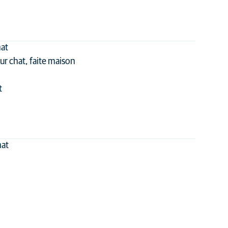
hat
ur chat, faite maison
t
hat