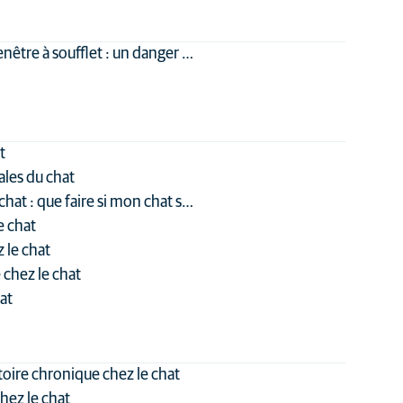
enêtre à soufflet : un danger …
t
les du chat
chat : que faire si mon chat s…
e chat
 le chat
 chez le chat
at
toire chronique chez le chat
chez le chat