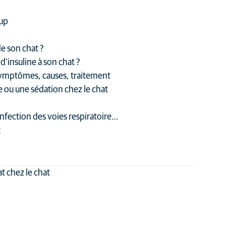
oup
e son chat ?
’insuline à son chat ?
 symptômes, causes, traitement
e ou une sédation chez le chat
nfection des voies respiratoire…
t
 chez le chat