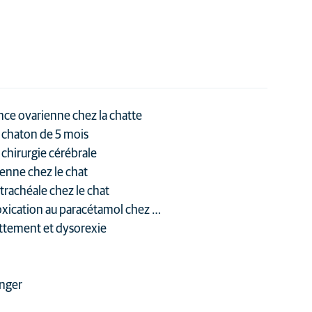
e ovarienne chez la chatte
n chaton de 5 mois
 chirurgie cérébrale
lienne chez le chat
trachéale chez le chat
toxication au paracétamol chez …
attement et dysorexie
anger