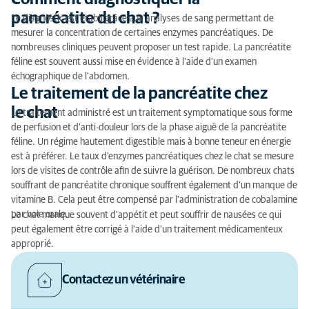
pancréatite du chat ?
Le diagnostic est établi grâce aux analyses de sang permettant de
mesurer la concentration de certaines enzymes pancréatiques. De
nombreuses cliniques peuvent proposer un test rapide. La pancréatite
féline est souvent aussi mise en évidence à l'aide d'un examen
échographique de l'abdomen.
Le traitement de la pancréatite chez
le chat
Le traitement administré est un traitement symptomatique sous forme
de perfusion et d'anti-douleur lors de la phase aiguë de la pancréatite
féline. Un régime hautement digestible mais à bonne teneur en énergie
est à préférer. Le taux d'enzymes pancréatiques chez le chat se mesure
lors de visites de contrôle afin de suivre la guérison. De nombreux chats
souffrant de pancréatite chronique souffrent également d'un manque de
vitamine B. Cela peut être compensé par l'administration de cobalamine
par voie orale.
Le chat manque souvent d'appétit et peut souffrir de nausées ce qui
peut également être corrigé à l'aide d'un traitement médicamenteux
approprié.
Contactez un vétérinaire