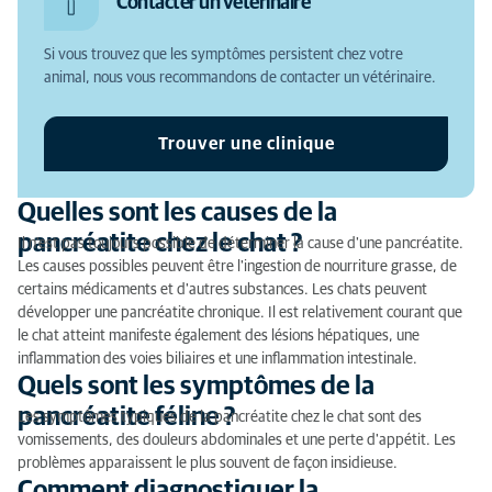
Contacter un vétérinaire
?
Quels sont les symptômes de la pancréatite féline ?
Si vous trouvez que les symptômes persistent chez votre
animal, nous vous recommandons de contacter un vétérinaire.
Comment diagnostiquer la pancréatite du chat ?
Le traitement de la pancréatite chez le chat
Trouver une clinique
Quelles sont les causes de la
pancréatite chez le chat ?
Il n'est pas toujours possible de déterminer la cause d'une pancréatite.
Les causes possibles peuvent être l'ingestion de nourriture grasse, de
certains médicaments et d'autres substances. Les chats peuvent
développer une pancréatite chronique. Il est relativement courant que
le chat atteint manifeste également des lésions hépatiques, une
inflammation des voies biliaires et une inflammation intestinale.
Quels sont les symptômes de la
pancréatite féline ?
Les symptômes typiques de la pancréatite chez le chat sont des
vomissements, des douleurs abdominales et une perte d'appétit. Les
problèmes apparaissent le plus souvent de façon insidieuse.
Comment diagnostiquer la