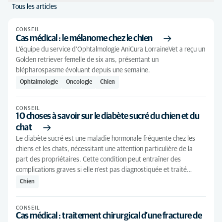
Tous les articles
Classer par: Par pertinence
CONSEIL
Par pertinence
Type d'article
Cas médical : le mélanome chez le chien
L’équipe du service d’Ophtalmologie AniCura LorraineVet a reçu un
Ordre alphabétique
Conseil
(286)
Toutes les disciplines
Golden retriever femelle de six ans, présentant un
blépharospasme évoluant depuis une semaine.
Analgésie
(1)
Tous les types d'animaux
1
Ophtalmologie
Oncologie
Chien
Anesthésie
(2)
Chat
(92)
CONSEIL
Cardiologie
(13)
Chaton
(10)
10 choses à savoir sur le diabète sucré du chien et du
chat
Chirurgie
(12)
Chien
(161)
Le diabète sucré est une maladie hormonale fréquente chez les
Chirurgie des tissus mous
(2)
Chiot
(14)
chiens et les chats, nécessitant une attention particulière de la
part des propriétaires. Cette condition peut entraîner des
Comportement animal
(4)
Seniorchat
(5)
complications graves si elle n'est pas diagnostiquée et traité…
Dentisterie
(11)
Chien
Seniorchien
(6)
Dermatologie
(31)
CONSEIL
Gastro-entérologie
(19)
Cas médical : traitement chirurgical d’une fracture de