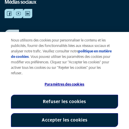
Médias sociaux
TRAVAILLER CHEZ ANICURA
Voir nos offres d'emploi
Nous utilisons des cookies pour personnaliser le contenu et les
publicités, fournir des fonctionnalités liées aux réseaux sociaux et
analyser notre trafic. Veuillez consulter notre
politique en matière
de cookies
(opens in a new tab)
. Vous pouvez utiliser les paramètres des cookies pour
Vie privée
modifier vos préférences. Cliquez sur "Accepter les cookies" pour
Légal
activer tous les cookies ou sur "Rejeter les cookies" pour les
Cookies
refuser..
Accessibilité
Paramètres des cookies
Presse
Global Human Rights
AniCura est une filiale de Mars, Inc © 2026
Refuser les cookies
Accepter les cookies
Paramètres des cookies