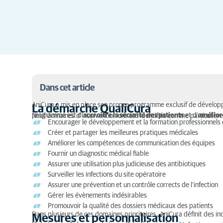
Dans cet article
AniCura a mis en place son propre programme exclusif de développe
La démarche QualiCura
programme est d'
La démarche QualiCura
accroître la sécurité des patients
et d'
amélior
Neuf domaines d'intervention ont été identifiés comme particulièr
Encourager le développement et la formation professionnels e
Créer et partager les meilleures pratiques médicales
Mesures et personnalisation
Améliorer les compétences de communication des équipes
Fournir un diagnostic médical fiable
Développement durable
Assurer une utilisation plus judicieuse des antibiotiques
Surveiller les infections du site opératoire
Impact environnemental
Assurer une prévention et un contrôle corrects de l'infection
Gérer les évènements indésirables
Promouvoir la qualité des dossiers médicaux des patients
Dans plusieurs de ces domaines prioritaires, AniCura définit des in
Mesures et personnalisation