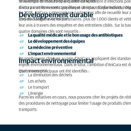
fil du temps et de se comparer entre cliniques.
Un exemple de mesure de la qualité est le nombre d’infections post
divers paramètres sont compilées et un retour d'informations intég
AniCura croit fermement que chaque clinique, chaque individu, ch
En 2018, AniCura a interrogé ses partenaires afin de recueillir leur 
Développement durable
lesquels il fallait se concentrer.
Lors du dialogue avec les partenaires, plus de 1.000 clients et vé
leur avis à travers des enquêtes et des entretiens ciblés. Sur la bas
quatre domaines clés sont ressortis :
La qualité médicale et le bon usage des antibiotiques
Le développement des équipes
La médecine préventive
L'impact environnemental
De nombreuses cliniques au sein d'AniCura appliquent des standard
Impact environnemental
enjeux environnementaux. Dans le futur, l'ambition d'AniCura est d
environnemental.
Quatre axes principaux ont été identifiés :
La diminution des déchets
Les achats
Le transport
L'énergie
Parmi les initiatives en cours, nous pouvons citer les projets de ré
des procédures de nettoyage pour limiter l'usage de produits chim
transports.