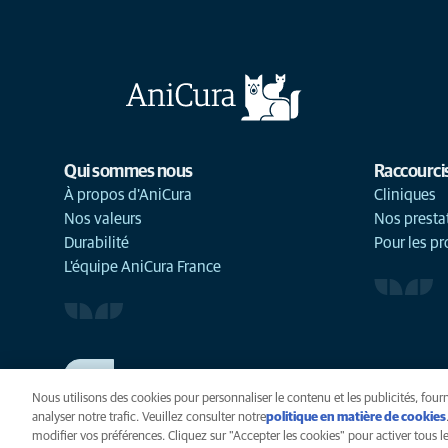
Qui sommes nous
Raccourci
À propos d'AniCura
Cliniques
Nos valeurs
Nos presta
Durabilité
Pour les pr
L'équipe AniCura France
TRAVAILLER CHEZ ANICURA
Voir nos offres d'emploi
Nous utilisons des cookies pour personnaliser le contenu et les publicités, fourn
analyser notre trafic. Veuillez consulter notre
politique en matière de cookies
modifier vos préférences. Cliquez sur "Accepter les cookies" pour activer tous les