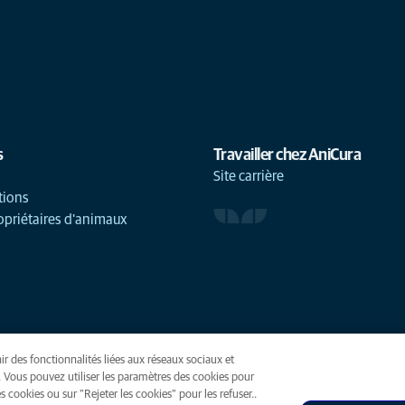
s
Travailler chez AniCura
Site carrière
tions
opriétaires d'animaux
ir des fonctionnalités liées aux réseaux sociaux et
(opens in a new tab)
. Vous pouvez utiliser les paramètres des cookies pour
 cookies ou sur "Rejeter les cookies" pour les refuser..