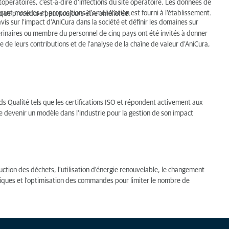
opératoires, c’est-à-dire d’infections du site opératoire. Les données de
rant mesures et propositions d'amélioration est fourni à l'établissement.
aque procédure peut toujours être améliorée.
avis sur l’impact d’AniCura dans la société et définir les domaines sur
térinaires ou membre du personnel de cinq pays ont été invités à donner
e de leurs contributions et de l'analyse de la chaîne de valeur d’AniCura,
s Qualité tels que les certifications ISO et répondent activement aux
e devenir un modèle dans l'industrie pour la gestion de son impact
duction des déchets, l'utilisation d'énergie renouvelable, le changement
iques et l'optimisation des commandes pour limiter le nombre de