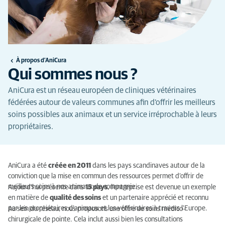
À propos d’AniCura
Qui sommes nous ?
AniCura est un réseau européen de cliniques vétérinaires
fédérées autour de valeurs communes afin d'offrir les meilleurs
soins possibles aux animaux et un service irréprochable à leurs
propriétaires.
AniCura a été
créée en 2011
dans les pays scandinaves autour de la
conviction que la mise en commun des ressources permet d’offrir de
meilleurs soins à nos animaux de compagnie.
Aujourd'hui présente dans
15 pays
, l'entreprise est devenue un exemple
en matière de
qualité des soins
et un partenaire apprécié et reconnu
par les propriétaires d’animaux et les vétérinaires à travers l'Europe.
Au sein du réseau, nous proposons une offre de soins médico-
chirurgicale de pointe. Cela inclut aussi bien les consultations