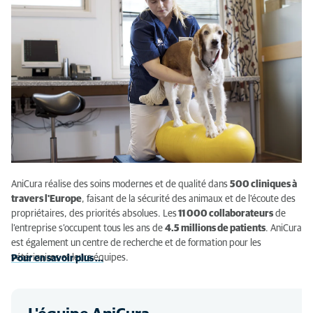
AniCura réalise des soins modernes et de qualité dans
500 cliniques à
travers l'Europe
, faisant de la sécurité des animaux et de l'écoute des
propriétaires, des priorités absolues. Les
11 000 collaborateurs
de
l’entreprise s’occupent tous les ans de
4.5 millions de patients
.
AniCura
est également un centre de recherche et de formation pour les
vétérinaires et leurs équipes.
Pour en savoir plus ...