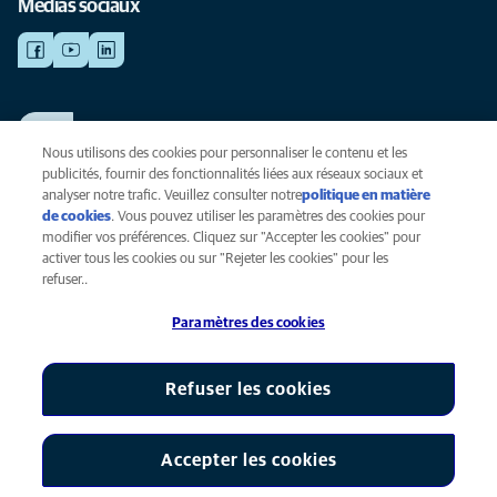
Médias sociaux
TRAVAILLER CHEZ ANICURA
Voir nos offres d'emploi
Nous utilisons des cookies pour personnaliser le contenu et les
publicités, fournir des fonctionnalités liées aux réseaux sociaux et
analyser notre trafic. Veuillez consulter notre
politique en matière
de cookies
(opens in a new tab)
. Vous pouvez utiliser les paramètres des cookies pour
Vie privée
modifier vos préférences. Cliquez sur "Accepter les cookies" pour
Légal
activer tous les cookies ou sur "Rejeter les cookies" pour les
Cookies
refuser..
Accessibilité
Paramètres des cookies
Presse
Global Human Rights
AniCura est une filiale de Mars, Inc © 2026
Refuser les cookies
Accepter les cookies
Paramètres des cookies