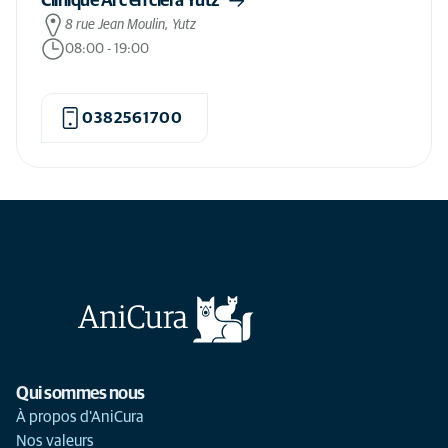
Clinique Arc en ciel à Yutz
8 rue Jean Moulin, Yutz
08:00
-
19:00
0382561700
Qui sommes nous
À propos d'AniCura
Nos valeurs