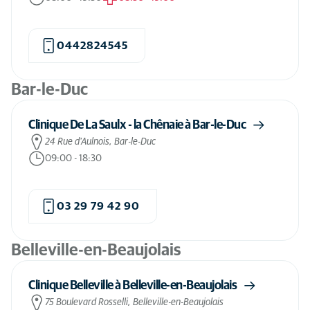
Ludres
(1)
Marcq-en-Baroeul
(1)
0442824545
Marquette-lez-Lille
(1)
Bar-le-Duc
Mérignac
(1)
Paris
(1)
Clinique De La Saulx - la Chênaie à Bar-le-Duc
Reims
(1)
24 Rue d'Aulnois, Bar-le-Duc
09:00
-
18:30
Rennes
(1)
Revigny-sur-Ornain
(1)
03 29 79 42 90
Saint Just Chaleyssin
(1)
Saint-Malo
(1)
Belleville-en-Beaujolais
Strasbourg
(1)
Clinique Belleville à Belleville-en-Beaujolais
Terville
(1)
75 Boulevard Rosselli, Belleville-en-Beaujolais