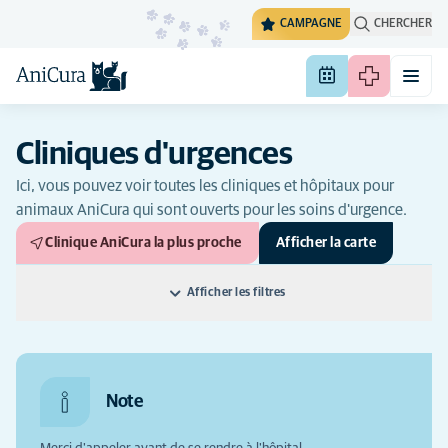
CAMPAGNE
CHERCHER
Cliniques d'urgences
Ici, vous pouvez voir toutes les cliniques et hôpitaux pour
animaux AniCura qui sont ouverts pour les soins d'urgence.
Clinique AniCura la plus proche
Afficher la carte
Afficher les filtres
Classer par: Région
Nom
Toutes les heures
Note
Région
Ouvert pour les soins d'urgence
(11)
Toutes les villes