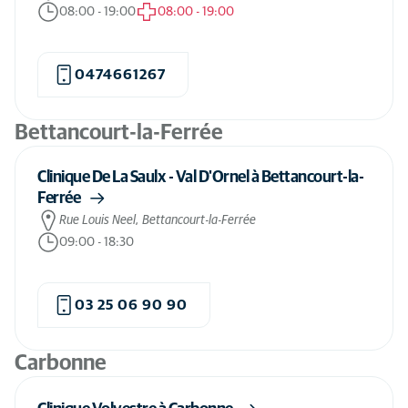
Tourcoing
(1)
08:00
-
19:00
08:00
-
19:00
Vaulx-Milieu
(1)
Votre position
Cliniques d'urgence
Clinique de référé
Clinique
Vélizy-Villacoublay
(1)
0474661267
Yutz
(1)
Bettancourt-la-Ferrée
Clinique De La Saulx - Val D'Ornel à Bettancourt-la-
Ferrée
Rue Louis Neel, Bettancourt-la-Ferrée
09:00
-
18:30
03 25 06 90 90
Carbonne