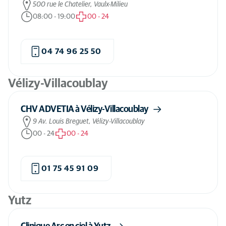
500 rue le Chatelier, Vaulx-Milieu
08:00
-
19:00
00
-
24
04 74 96 25 50
Vélizy-Villacoublay
CHV ADVETIA à Vélizy-Villacoublay
9 Av. Louis Breguet, Vélizy-Villacoublay
00
-
24
00
-
24
01 75 45 91 09
Yutz