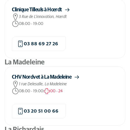
Clinique Tilleuls à Hœrdt
3 Rue de L'innovation, Hœrdt
08:00
-
19:00
03 88 69 27 26
La Madeleine
CHV Nordvet à La Madeleine
1 rue Delesalle, La Madeleine
08:00
-
19:00
00
-
24
03 20 51 00 66
La Richardais