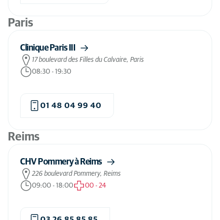
Paris
Clinique Paris III
17 boulevard des Filles du Calvaire, Paris
08:30
-
19:30
01 48 04 99 40
Reims
CHV Pommery à Reims
226 boulevard Pommery, Reims
09:00
-
18:00
00
-
24
03 26 85 85 85