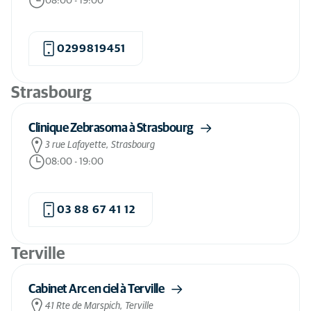
08:00
-
19:00
0299819451
Strasbourg
Clinique Zebrasoma à Strasbourg
3 rue Lafayette, Strasbourg
08:00
-
19:00
03 88 67 41 12
Terville
Cabinet Arc en ciel à Terville
41 Rte de Marspich, Terville