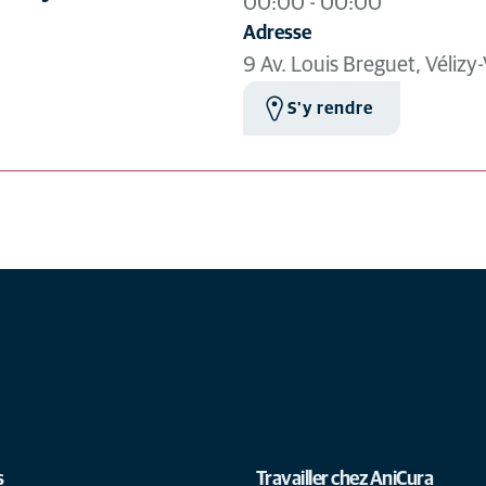
00:00
-
00:00
Adresse
9 Av. Louis Breguet, Vélizy-
S'y rendre
s
Travailler chez AniCura