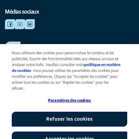
Médias sociaux
TRAVAILLER CHEZ ANICURA
Voir nos offres d'emploi
Nous utilisons des cookies pour personnaliser le contenu et les
publicités, fournir des fonctionnalités liées aux réseaux sociaux et
analyser notre trafic. Veuillez consulter notre
politique en matière
de cookies
(opens in a new tab)
. Vous pouvez utiliser les paramètres des cookies pour
Vie privée
modifier vos préférences. Cliquez sur "Accepter les cookies" pour
Légal
activer tous les cookies ou sur "Rejeter les cookies" pour les
Cookies
refuser..
Accessibilité
Paramètres des cookies
Presse
Global Human Rights
AniCura est une filiale de Mars, Inc © 2026
Refuser les cookies
Accepter les cookies