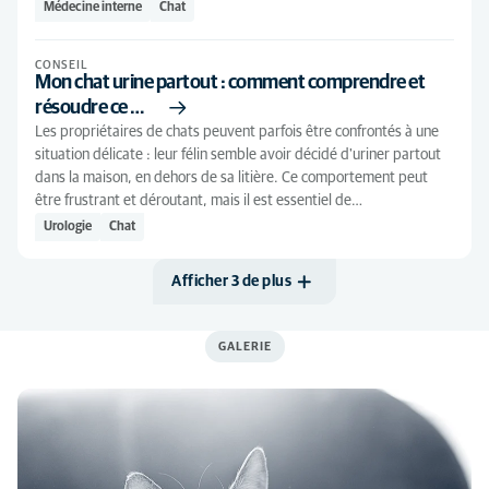
Comportement animal
(4)
Médecine interne
Seniorchat
Chat
(5)
Dentisterie
(11)
Seniorchien
(6)
CONSEIL
Dermatologie
(31)
Mon chat urine partout : comment comprendre et
résoudre ce …
Gastro-entérologie
(19)
Les propriétaires de chats peuvent parfois être confrontés à une
Imagerie médicale
(4)
situation délicate : leur félin semble avoir décidé d'uriner partout
dans la maison, en dehors de sa litière. Ce comportement peut
Médecine générale
(34)
être frustrant et déroutant, mais il est essentiel de…
Urologie
Chat
Médecine interne
(34)
Médecine respiratoire
(6)
Afficher 3 de plus
Neurologie
(14)
Nutrition
(6)
GALERIE
Oncologie
(10)
Ophtalmologie
(18)
Orthopédie
(12)