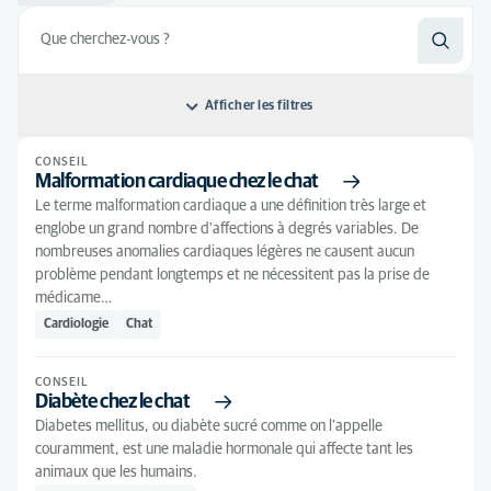
Afficher les filtres
CONSEIL
Classer par: Par pertinence
Malformation cardiaque chez le chat
Le terme malformation cardiaque a une définition très large et
Par pertinence
Type d'article
englobe un grand nombre d'affections à degrés variables. De
Ordre alphabétique
nombreuses anomalies cardiaques légères ne causent aucun
Conseil
(286)
Toutes les disciplines
problème pendant longtemps et ne nécessitent pas la prise de
médicame…
Analgésie
(1)
Tous les types d'animaux
1
Cardiologie
Chat
Anesthésie
(2)
Chat
(92)
Cardiologie
(13)
CONSEIL
Chaton
(10)
Diabète chez le chat
Chirurgie
(12)
Chien
(161)
Diabetes mellitus, ou diabète sucré comme on l'appelle
couramment, est une maladie hormonale qui affecte tant les
Chirurgie des tissus mous
(2)
Chiot
(14)
animaux que les humains.