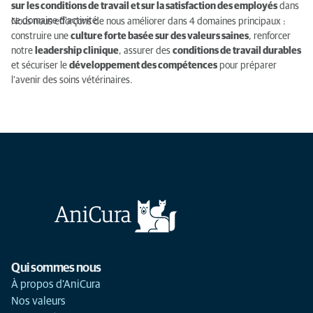
sur les conditions de travail et sur la satisfaction des employés
dans
ce domaine d’activité.
Nous nous efforçons de nous améliorer dans 4 domaines principaux :
construire une
culture forte basée sur des valeurs saines
, renforcer
notre
leadership clinique
, assurer des
conditions de travail durables
et sécuriser le
développement des compétences
pour préparer
l’avenir des soins vétérinaires.
Qui sommes nous
À propos d'AniCura
Nos valeurs