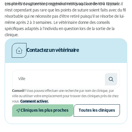
ensuite être augmentée progressivement jusqu'à redevenir normale.
Les points de suture sont en général retirés au bout de 10 à 12 jours. Il
n'est cependant pas rare que les points de suture soient faits avec du fil
résorbable qui ne nécessite pas d'être retiré puisqu'il se résorbe de lui-
même après 2 à 3 semaines. Le vétérinaire donne des conseils
spécifiques adaptés à l'individu en question lors de la sortie de la
clinique.
Contactez un vétérinaire
Conseil !
Vous pouvez effectuer une recherche par nom de clinique, par
ville ou utiliser votre emplacement pour trouver des cliniques près de chez
vous.
Comment activer.
Cliniques les plus proches
Toutes les cliniques