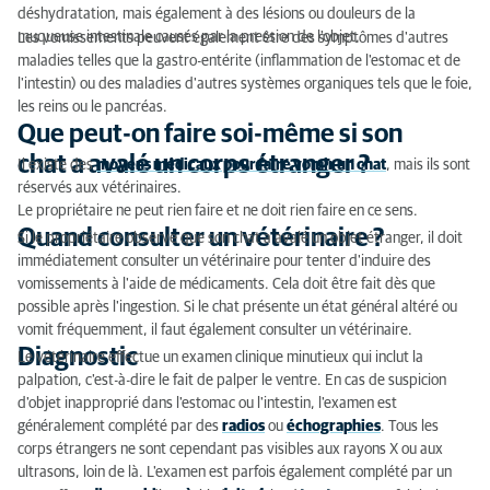
déshydratation, mais également à des lésions ou douleurs de la
muqueuse intestinale causés par la pression de l'objet.
Les vomissements peuvent également être des symptômes d'autres
maladies telles que la gastro-entérite (inflammation de l'estomac et de
l'intestin) ou des maladies d'autres systèmes organiques tels que le foie,
les reins ou le pancréas.
Que peut-on faire soi-même si son
chat a avalé un corps étranger ?
Il existe des
moyens médicaux pour faire vomir un chat
, mais ils sont
réservés aux vétérinaires.
Le propriétaire ne peut rien faire et ne doit rien faire en ce sens.
Quand consulter un vétérinaire ?
Si le propriétaire observe que son chat a avalé un objet étranger, il doit
immédiatement consulter un vétérinaire pour tenter d'induire des
vomissements à l'aide de médicaments. Cela doit être fait dès que
possible après l'ingestion. Si le chat présente un état général altéré ou
vomit fréquemment, il faut également consulter un vétérinaire.
Diagnostic
Le vétérinaire effectue un examen clinique minutieux qui inclut la
palpation, c'est-à-dire le fait de palper le ventre. En cas de suspicion
d'objet inapproprié dans l'estomac ou l'intestin, l'examen est
généralement complété par des
radios
ou
échographies
. Tous les
corps étrangers ne sont cependant pas visibles aux rayons X ou aux
ultrasons, loin de là. L'examen est parfois également complété par un