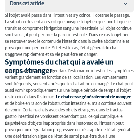
Dans cet article
Si l'objet avalé passe dans l'intestin et s'y coince, il obstrue le passage.
Symptômes du chat qui a avalé un corps étranger
La situation devient alors critique puisque l'objet en question bloque le
transit et compromet l'irrigation sanguine intestinale. Si l'objet continue
Que peut-on faire soi-même si son chat a avalé un
son transit, il peut perforer la paroi intestinale. Dans ce cas l'objet peut
corps étranger ?
se retrouver avec le contenu de l'intestin dans la cavité abdominale et
provoquer une péritonite. Si tel est le cas, l'état général du chat
Quand consulter un vétérinaire ?
s'aggrave rapidement et sa vie peut être en danger.
Symptômes du chat qui a avalé un
Diagnostic
corps étranger
Si un chat a un corps étranger dans l’estomac ou intestin, les symptômes
varient grandement en fonction de sa localisation. Les vomissements
Traitement par le vétérinaire d'un chat qui a avalé
sont fréquents, souvent après que le chat ait bu ou mangé. Le chat peut
un corps étranger
aussi vomir sporadiquement sur une longue période de temps si l'objet
reste coincé dans l'estomac.
Le chat cesse généralement de manger
Soins ultérieurs
et de boire en raison de l'obstruction intestinale, mais continue souvent
de vomir. Certains chats avec des objets étrangers dans le tractus
gastro-intestinal ne vomissent cependant pas, ce qui complique le
diagnostic.
La présence d'objets inappropriés dans l'estomac ou l'intestin peut
provoquer un dégradation progressive ou très rapide de l'état général.
Une détérioration aiguë de l'état de santé peut être due à une