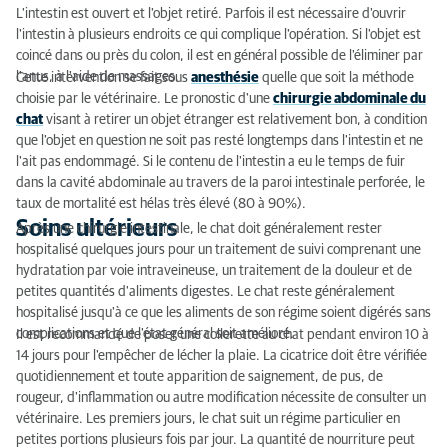
L'intestin est ouvert et l'objet retiré. Parfois il est nécessaire d'ouvrir
l'intestin à plusieurs endroits ce qui complique l'opération. Si l'objet est
coincé dans ou près du colon, il est en général possible de l'éliminer par
l'anus, à l'aide de massages.
Cette intervention se fait sous
anesthésie
quelle que soit la méthode
choisie par le vétérinaire. Le pronostic d'une
chirurgie abdominale du
chat
visant à retirer un objet étranger est relativement bon, à condition
que l'objet en question ne soit pas resté longtemps dans l'intestin et ne
l'ait pas endommagé. Si le contenu de l'intestin a eu le temps de fuir
dans la cavité abdominale au travers de la paroi intestinale perforée, le
taux de mortalité est hélas très élevé (80 à 90%).
Soins ultérieurs
Après une chirurgie intestinale, le chat doit généralement rester
hospitalisé quelques jours pour un traitement de suivi comprenant une
hydratation par voie intraveineuse, un traitement de la douleur et de
petites quantités d'aliments digestes. Le chat reste généralement
hospitalisé jusqu'à ce que les aliments de son régime soient digérés sans
complications et que l'état général soit amélioré.
Il est recommandé de poser une collerette au chat pendant environ 10 à
14 jours pour l'empêcher de lécher la plaie. La cicatrice doit être vérifiée
quotidiennement et toute apparition de saignement, de pus, de
rougeur, d'inflammation ou autre modification nécessite de consulter un
vétérinaire. Les premiers jours, le chat suit un régime particulier en
petites portions plusieurs fois par jour. La quantité de nourriture peut