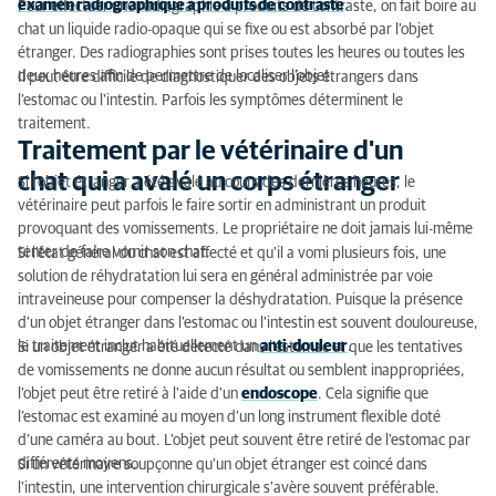
examen radiographique à produits de contraste
.
Pour effectuer une radiographie à produits de contraste, on fait boire au
chat un liquide radio-opaque qui se fixe ou est absorbé par l'objet
étranger. Des radiographies sont prises toutes les heures ou toutes les
deux heures afin de permettre de localiser l'objet.
Il peut être difficile de diagnostiquer des objets étrangers dans
l'estomac ou l'intestin. Parfois les symptômes déterminent le
traitement.
Traitement par le vétérinaire d'un
chat qui a avalé un corps étranger
Si l'objet étranger a été avalé au cours des dernières heures, le
vétérinaire peut parfois le faire sortir en administrant un produit
provoquant des vomissements. Le propriétaire ne doit jamais lui-même
tenter de faire vomir son chat.
Si l'état général du chat est affecté et qu'il a vomi plusieurs fois, une
solution de réhydratation lui sera en général administrée par voie
intraveineuse pour compenser la déshydratation. Puisque la présence
d'un objet étranger dans l'estomac ou l'intestin est souvent douloureuse,
le traitement inclut habituellement un
anti-douleur
.
Si un objet étranger a été détecté dans l'estomac et que les tentatives
de vomissements ne donne aucun résultat ou semblent inappropriées,
l'objet peut être retiré à l'aide d'un
endoscope
. Cela signifie que
l’estomac est examiné au moyen d’un long instrument flexible doté
d’une caméra au bout. L'objet peut souvent être retiré de l'estomac par
différents moyens.
Si un vétérinaire soupçonne qu'un objet étranger est coincé dans
l'intestin, une intervention chirurgicale s'avère souvent préférable.