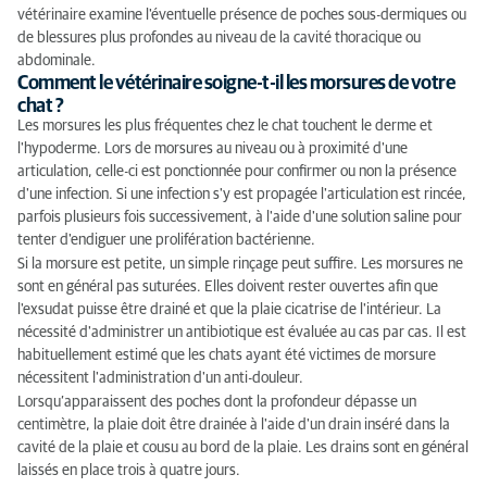
vétérinaire examine l'éventuelle présence de poches sous-dermiques ou
de blessures plus profondes au niveau de la cavité thoracique ou
abdominale.
Comment le vétérinaire soigne-t-il les morsures de votre
chat ?
Les morsures les plus fréquentes chez le chat touchent le derme et
l'hypoderme. Lors de morsures au niveau ou à proximité d'une
articulation, celle-ci est ponctionnée pour confirmer ou non la présence
d'une infection. Si une infection s'y est propagée l'articulation est rincée,
parfois plusieurs fois successivement, à l'aide d'une solution saline pour
tenter d'endiguer une prolifération bactérienne.
Si la morsure est petite, un simple rinçage peut suffire. Les morsures ne
sont en général pas suturées. Elles doivent rester ouvertes afin que
l'exsudat puisse être drainé et que la plaie cicatrise de l'intérieur. La
nécessité d'administrer un antibiotique est évaluée au cas par cas. Il est
habituellement estimé que les chats ayant été victimes de morsure
nécessitent l'administration d'un anti-douleur.
Lorsqu’apparaissent des poches dont la profondeur dépasse un
centimètre, la plaie doit être drainée à l'aide d'un drain inséré dans la
cavité de la plaie et cousu au bord de la plaie. Les drains sont en général
laissés en place trois à quatre jours.