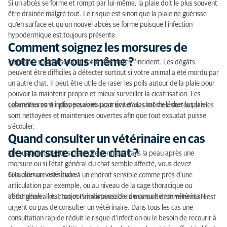
Si un abcès se forme et rompt par lui-même, la plaie doit le plus souvent
être drainée malgré tout. Le risque est sinon que la plaie ne guérisse
qu'en surface et qu'un nouvel abcès se forme puisque l'infection
hypodermique est toujours présente.
Comment soignez les morsures de
votre chat vous-même ?
Inspectez soigneusement votre chat après l'incident. Les dégâts
peuvent être difficiles à détecter surtout si votre animal a été mordu par
un autre chat. Il peut être utile de raser les poils autour de la plaie pour
pouvoir la maintenir propre et mieux surveiller la cicatrisation. Les
collerettes sont indispensables pour éviter au chat de lécher la plaie.
Les morsures simples peuvent cicatriser d'elles-mêmes, surtout si elles
sont nettoyées et maintenues ouvertes afin que tout exsudat puisse
s'écouler.
Quand consulter un vétérinaire en cas
de morsure chez le chat ?
Si vous constatez des plaies perforantes dans la peau après une
morsure ou si l'état général du chat semble affecté, vous devez
consulter un vétérinaire.
Si la morsure est située à un endroit sensible comme près d'une
articulation par exemple, ou au niveau de la cage thoracique ou
abdominale, il est toujours indispensable de consulter un vétérinaire.
L'état général du chat et l'importance de la morsure déterminent s'il est
urgent ou pas de consulter un vétérinaire. Dans tous les cas une
consultation rapide réduit le risque d'infection ou le besoin de recourir à