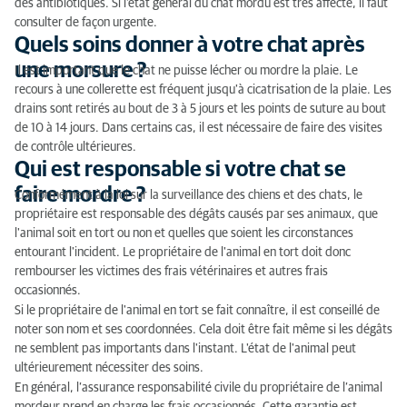
des antibiotiques. Si l'état général du chat mordu est très affecté, il faut
consulter de façon urgente.
Quels soins donner à votre chat après
une morsure ?
Il est important que le chat ne puisse lécher ou mordre la plaie. Le
recours à une collerette est fréquent jusqu'à cicatrisation de la plaie. Les
drains sont retirés au bout de 3 à 5 jours et les points de suture au bout
de 10 à 14 jours. Dans certains cas, il est nécessaire de faire des visites
de contrôle ultérieures.
Qui est responsable si votre chat se
faire mordre ?
Conformément à la loi sur la surveillance des chiens et des chats, le
propriétaire est responsable des dégâts causés par ses animaux, que
l'animal soit en tort ou non et quelles que soient les circonstances
entourant l'incident. Le propriétaire de l'animal en tort doit donc
rembourser les victimes des frais vétérinaires et autres frais
occasionnés.
Si le propriétaire de l'animal en tort se fait connaître, il est conseillé de
noter son nom et ses coordonnées. Cela doit être fait même si les dégâts
ne semblent pas importants dans l'instant. L'état de l'animal peut
ultérieurement nécessiter des soins.
En général, l’assurance responsabilité civile du propriétaire de l’animal