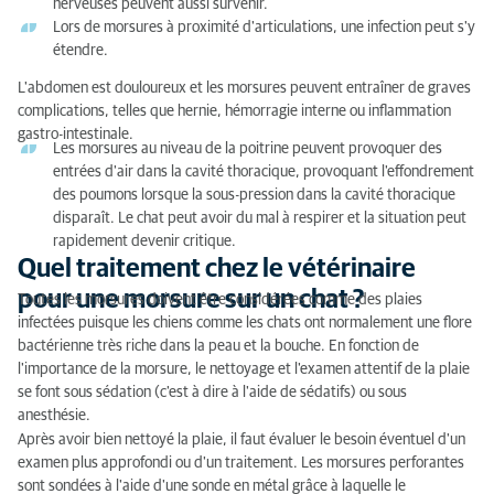
nerveuses peuvent aussi survenir.
Lors de morsures à proximité d'articulations, une infection peut s'y
étendre.
L'abdomen est douloureux et les morsures peuvent entraîner de graves
complications, telles que hernie, hémorragie interne ou inflammation
gastro-intestinale.
Les morsures au niveau de la poitrine peuvent provoquer des
entrées d'air dans la cavité thoracique, provoquant l'effondrement
des poumons lorsque la sous-pression dans la cavité thoracique
disparaît. Le chat peut avoir du mal à respirer et la situation peut
rapidement devenir critique.
Quel traitement chez le vétérinaire
pour une morsure sur un chat ?
Toutes les morsures doivent être considérées comme des plaies
infectées puisque les chiens comme les chats ont normalement une flore
bactérienne très riche dans la peau et la bouche. En fonction de
l'importance de la morsure, le nettoyage et l'examen attentif de la plaie
se font sous sédation (c'est à dire à l'aide de sédatifs) ou sous
anesthésie.
Après avoir bien nettoyé la plaie, il faut évaluer le besoin éventuel d'un
examen plus approfondi ou d'un traitement. Les morsures perforantes
sont sondées à l'aide d'une sonde en métal grâce à laquelle le