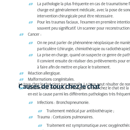
La pathologie la plus fréquente en cas de traumatisme f
charge est généralement médicale, avec la pose de sonde
intervention chirurgicale peut être nécessaire.
Pour les traumas faciaux, l’examen en première intention 
souvent peu significatif. Un scanner pour reconstruction
Cancer :
On ne peut parler de phénomène néoplasique de manière
particulière (chirurgie, chimiothérapie ou radiothérapie)
La prise en charge, quand on suspecte ce genre de path
Il convient ensuite de réaliser des prélèvements pour e
à faire afin de mettre en place le traitement.
Réaction allergique.
Malformations congénitales.
La toux chez le chat n'est pas normale. La toux peut résulter de n
Causes de toux chez le chat
L’examen de choix pour investiguer la toux chez le chat est l
en est la cause parmi les différentes pathologies très fréquent
Infections : Bronchopneumonie.
Traitement médical par antibiothérapie ;
Trauma : Contusions pulmonaires.
Traitement est symptomatique avec oxygénothérapi