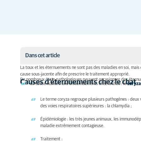
Dans cet article
La toux et les éternuements ne sont pas des maladies en soi, mais 
Causes d’éternuements chez le chat
cause sous-jacente afin de prescrire le traitement approprié.
De nombreux états pathologiques peuvent occasionner des éternu
Causes d’éternuements chez le chat
La cause numéro une d’éternuements chez le chat : le
coryza
Causes de toux chez le chat
Pronostic
Le terme coryza regroupe plusieurs pathogènes : deux viru
des voies respiratoires supérieures : la chlamydia ;
Épidémiologie : les très jeunes animaux, les immunodépr
maladie extrêmement contagieuse.
Traitement :