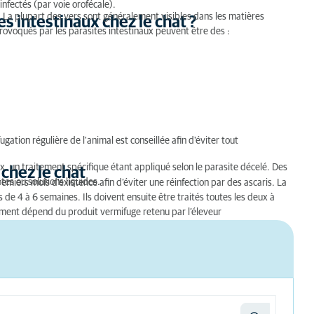
nfectés (par voie orofécale).
 La plupart des vers sont généralement visibles dans les matières
 intestinaux chez le chat ?
provoqués par les parasites intestinaux peuvent être des :
gation régulière de l'animal est conseillée afin d'éviter tout
x, un traitement spécifique étant appliqué selon le parasite décelé. Des
chez le chat
es ou solutions liquides.
emiers mois d’existence afin d’éviter une réinfection par des ascaris. La
 de 4 à 6 semaines. Ils doivent ensuite être traités toutes les deux à
tement dépend du produit vermifuge retenu par l’éleveur