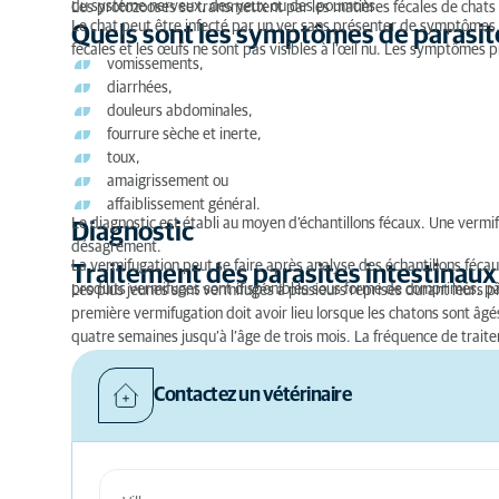
du système nerveux, des yeux ou des poumons.
Les protozooses se transmettent par les matières fécales de chats i
Le chat peut être infecté par un ver sans présenter de symptômes.
Quels sont les symptômes de parasites
fécales et les œufs ne sont pas visibles à l’œil nu. Les symptômes 
vomissements,
diarrhées,
douleurs abdominales,
fourrure sèche et inerte,
toux,
amaigrissement ou
affaiblissement général.
Le diagnostic est établi au moyen d’échantillons fécaux. Une vermifu
Diagnostic
désagrément.
La vermifugation peut se faire après analyse des échantillons fécau
Traitement des parasites intestinaux 
produits vermifuges sont disponibles sous forme de comprimés, pât
Les plus jeunes sont vermifugés à plusieurs reprises durant leurs pr
première vermifugation doit avoir lieu lorsque les chatons sont âgés
quatre semaines jusqu’à l’âge de trois mois. La fréquence de trai
Contactez un vétérinaire