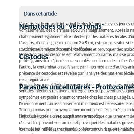
Dans cet article
L’ascaris est le parasite intestinal le plus fréquent chez les jeunes
Nématodes ou "vers ronds"
vomissements, des diarrhées et/ou un amaigrissement. Après la naiss
Nématodes ou "vers ronds"
chats peuvent également être infectés par les matières fécales d’u
Cestodes
L’ascaris, d’une longueur d’environ 2 à 5 cm, est parfois visible si 
révélée par l’analyse des matières fécales.
L’ascaris peut infecter l’homme (zoonoses) et provoquer des malad
Parasites unicellulaires - Protozoaires
L’infection par les cestodes est relativement courante, mais se p
Cestodes
petits “grains de riz”, isolés ou assemblés sous forme de chaîne. C
Quels sont les symptômes de parasites intestinaux 
l’autre ; la contamination se faisant par l’intermédiaire d’autres a
présence de cestodes est révélée par l’analyse des matières fécales 
Diagnostic
de la région anale.
Giardia, Isospora et Tritrichomonas sont de petits parasites qui in
Parasites unicellulaires - Protozoaire
Traitement des parasites intestinaux chez le chat
sont des infections relativement fréquentes qui peuvent provoquer
symptômes est généralement constatée chez les chats plus âgés. La 
l’environnement, un assainissement minutieux est nécessaire. Isospo
Tritrichomonas peut provoquer une incontinence fécale très malod
l’infection intestinale se poursuit sans symptôme.
Le parasite unicellulaire Toxoplasma ne provoque que rarement des
c’est-à-dire pouvant contaminer et provoquer des maladies graves 
légers et non spécifiques, ou même entièrement inexistants. Après 
exemple les individus très jeunes) présentent un risque de mala