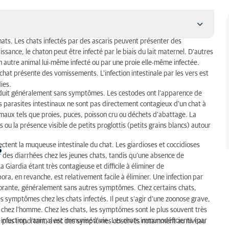
 chats. Les chats infectés par des ascaris peuvent présenter des
ance, le chaton peut être infecté par le biais du lait maternel. D’autres
n autre animal lui-même infecté ou par une proie elle-même infectée.
le chat présente des vomissements. L’infection intestinale par les vers est
ies.
roduit généralement sans symptômes. Les cestodes ont l’apparence de
es parasites intestinaux ne sont pas directement contagieux d’un chat à
chez le chat ?
nimaux tels que proies, puces, poisson cru ou déchets d’abattage. La
ou la présence visible de petits proglottis (petits grains blancs) autour
fectent la muqueuse intestinale du chat. Les giardioses et coccidioses
s
 des diarrhées chez les jeunes chats, tandis qu’une absence de
Giardia étant très contagieuse et difficile à éliminer de
ra, en revanche, est relativement facile à éliminer. Une infection par
orante, généralement sans autres symptômes. Chez certains chats,
 symptômes chez les chats infectés. Il peut s’agir d’une zoonose grave,
chez l’homme. Chez les chats, les symptômes sont le plus souvent très
infection, l’animal est immunisé à vie. Les chats immunodéficients (par
die plus important, avec des symptômes observés notamment au niveau