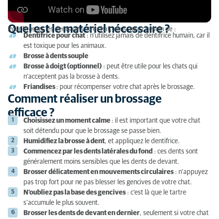
Quel est le matériel nécessaire ?
Pour brosser les dents de votre chat, vous aurez besoin de :
Dentifrice pour chat
: n'utilisez jamais de dentifrice humain, car il
est toxique pour les animaux.
Brosse à dents souple
Brosse à doigt (optionnel)
: peut être utile pour les chats qui
n'acceptent pas la brosse à dents.
Friandises
: pour récompenser votre chat après le brossage.
Comment réaliser un brossage
efficace ?
Choisissez un moment calme
: il est important que votre chat
soit détendu pour que le brossage se passe bien.
Humidifiez la brosse à dent
, et appliquez le dentifrice.
Commencez par les dents latérales du fond
: ces dents sont
généralement moins sensibles que les dents de devant.
Brosser délicatement en mouvements circulaires
: n'appuyez
pas trop fort pour ne pas blesser les gencives de votre chat.
N'oubliez pas la base des gencives
: c'est là que le tartre
s'accumule le plus souvent.
Brosser les dents de devant en dernier
, seulement si votre chat