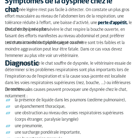
Symptômes de la dyspnée chez le
Traitement de la dyspnée chez le chat
chat
La dyspnée légère n'est pas facile à détecter. On constate un plus gros
effort musculaire au niveau de l'abdomen lors de la respiration, une
tolérance réduite à l'effort, une baisse d’activté, une
perte d'appétit,
le
chat cherche à se cacher.
En cas de dyspnée plus sévère le chat respire la bouche ouverte, en
faisant des efforts manifestes au niveau abdominal et peut préférer
rester assis ou debout plutôt que se coucher.
Les chats atteints de dyspnée aiguë ou sévère sont très faibles et la
moindre aggravation peut leur être fatale. Dans ce cas vous devez
l'emmener au plus vite voir un vétérinaire.
Diagnostic
S'il est constaté que le chat souffre de dyspnée, le vétérinaire essaie de
déterminer si les problèmes respiratoires sont plus importants lors de
l’inspiration ou de l'expiration et si la cause sous-jacente est localisée
dans les voies respiratoires supérieures (nez, bouche, …) ou inférieures
(bronches, …).
De nombreuses causes peuvent provoquer une dyspnée chez le chat,
notamment :
la présence de liquide dans les poumons (œdème pulmonaire),
un épanchement thoracique,
une obstruction au niveau des voies respiratoires supérieures
(corps étranger, paralysie laryngée)
une pneumonie,
une surcharge pondérale importante,