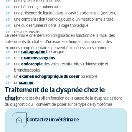
une hypertension marquée,
une hémorragie pulmonaire,
une présence de liquide dans la cavité abdominale (ascites),
une compensation (pathologique) d'un métabolisme altéré
une ou des tumeurs dans la cage thoracique,
de la nervosité.
Le vétérinaire orientera son diagnostic en fonction de la race, des
antécédents du chat et d'un examen clinique, mais souvent des
examens complémentaires peuvent être nécessaires comme :
une
radiographie
thoracique,
des
examens sanguins
,
une
endoscopie
des voies respiratoires (rhinoscopie et
bronchoscopie),
un
examen échographique du coeur
ou encore
un
scanner
.
Traitement de la dyspnée chez le
chat
Le traitement est établi en fonction de la cause de la dyspnée et donc
du diagnostic qu’il convient de poser sur ce type de symptômes.
Contactez un vétérinaire