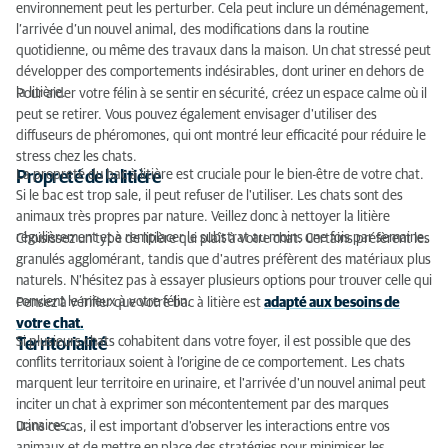
environnement peut les perturber. Cela peut inclure un déménagement,
l’arrivée d’un nouvel animal, des modifications dans la routine
quotidienne, ou même des travaux dans la maison. Un chat stressé peut
développer des comportements indésirables, dont uriner en dehors de
la litière.
Pour aider votre félin à se sentir en sécurité, créez un espace calme où il
peut se retirer. Vous pouvez également envisager d'utiliser des
diffuseurs de phéromones, qui ont montré leur efficacité pour réduire le
stress chez les chats.
La propreté du bac à litière est cruciale pour le bien-être de votre chat.
Propreté de la litière
Si le bac est trop sale, il peut refuser de l'utiliser. Les chats sont des
animaux très propres par nature. Veillez donc à nettoyer la litière
régulièrement et à remplacer le substrat au moins une fois par semaine.
Choisissez un type de litière qui plaît à votre chat. Certains préfèrent les
granulés agglomérant, tandis que d'autres préfèrent des matériaux plus
naturels. N'hésitez pas à essayer plusieurs options pour trouver celle qui
convient le mieux à votre félin.
Pensez à vérifier que votre bac à litière est
adapté aux besoins de
votre chat.
Si plusieurs chats cohabitent dans votre foyer, il est possible que des
Territorialité
conflits territoriaux soient à l’origine de ce comportement. Les chats
marquent leur territoire en urinaire, et l'arrivée d'un nouvel animal peut
inciter un chat à exprimer son mécontentement par des marques
urinaires.
Dans ce cas, il est important d'observer les interactions entre vos