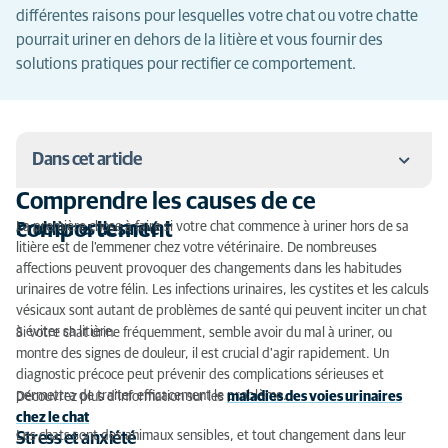
différentes raisons pour lesquelles votre chat ou votre chatte
pourrait uriner en dehors de la litière et vous fournir des
solutions pratiques pour rectifier ce comportement.
Dans cet article
Comprendre les causes de ce
Comprendre les causes de ce comportement
comportement
La première chose à faire si votre chat commence à uriner hors de sa
Problèmes de santé
litière est de l'emmener chez votre vétérinaire. De nombreuses
Comment corriger ce comportement
affections peuvent provoquer des changements dans les habitudes
urinaires de votre félin. Les infections urinaires, les cystites et les calculs
vésicaux sont autant de problèmes de santé qui peuvent inciter un chat
à éviter sa litière.
Si votre chat urine fréquemment, semble avoir du mal à uriner, ou
montre des signes de douleur, il est crucial d'agir rapidement. Un
diagnostic précoce peut prévenir des complications sérieuses et
permettra de traiter efficacement le problème.
Découvrez plus d'information sur les
maladies des voies urinaires
chez le chat
Les chats sont des animaux sensibles, et tout changement dans leur
Stress et anxiété