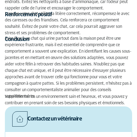
endroits. Évitez les nettoyants à base d’ammoniaque, car l’odeur peut
rappeler celle de l’urine et encourager le comportement.
Lorsque votre chat utilise sa litière correctement, récompensez-le avec
Renforcement positif
des caresses ou des friandises. Cela renforcera ce comportement
souhaité. Évitez de punir votre chat, car cela pourrait aggraver son
stress et ses problèmes de comportement.
Faire face à un chat qui urine partout dans la maison peut être une
Conclusion
expérience frustrante, mais il est essentiel de comprendre que ce
comportement a souvent une explication. En identifiant les causes sous-
jacentes et en mettant en œuvre des solutions adaptées, vous pouvez
aider votre félin à retrouver des habitudes saines. N'oubliez pas que
chaque chat est unique, et il peut être nécessaire d'essayer plusieurs
approches avant de trouver celle qui fonctionne pour vous et votre
compagnon à quatre pattes. Si les problèmes persistent, n'hésitez pas à
consulter un comportementaliste animalier pour des conseils
supplémentaires.
Votre félin mérite un environnement sain et heureux, et vous pouvez y
contribuer en prenant soin de ses besoins physiques et émotionnels.
Contactez un vétérinaire