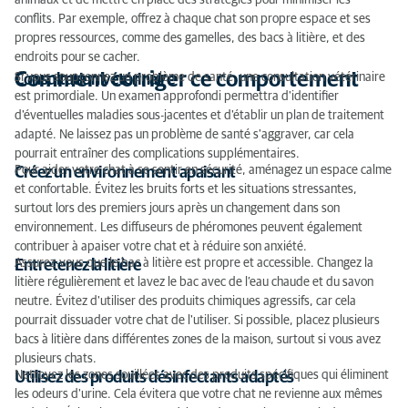
animaux et de mettre en place des stratégies pour minimiser les
conflits. Par exemple, offrez à chaque chat son propre espace et ses
propres ressources, comme des gamelles, des bacs à litière, et des
endroits pour se cacher.
Comment corriger ce comportement
Si vous soupçonnez un problème de santé, une consultation vétérinaire
Consultation vétérinaire
est primordiale. Un examen approfondi permettra d'identifier
d'éventuelles maladies sous-jacentes et d'établir un plan de traitement
adapté. Ne laissez pas un problème de santé s'aggraver, car cela
pourrait entraîner des complications supplémentaires.
Pour aider votre chat à se sentir en sécurité, aménagez un espace calme
Créez un environnement apaisant
et confortable. Évitez les bruits forts et les situations stressantes,
surtout lors des premiers jours après un changement dans son
environnement. Les diffuseurs de phéromones peuvent également
contribuer à apaiser votre chat et à réduire son anxiété.
Assurez-vous que le bac à litière est propre et accessible. Changez la
Entretenez la litière
litière régulièrement et lavez le bac avec de l’eau chaude et du savon
neutre. Évitez d'utiliser des produits chimiques agressifs, car cela
pourrait dissuader votre chat de l'utiliser. Si possible, placez plusieurs
bacs à litière dans différentes zones de la maison, surtout si vous avez
plusieurs chats.
Nettoyez les zones souillées avec des produits spécifiques qui éliminent
Utilisez des produits désinfectants adaptés
les odeurs d'urine. Cela évitera que votre chat ne revienne aux mêmes