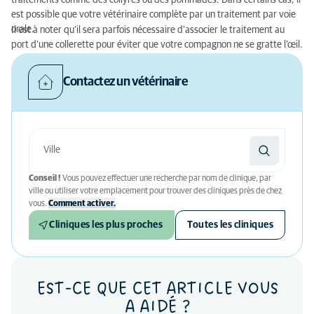
traitements comme des collyres ou des pommades. Dans certains cas, il
est possible que votre vétérinaire complète par un traitement par voie
orale.
Il est à noter qu’il sera parfois nécessaire d’associer le traitement au
port d’une collerette pour éviter que votre compagnon ne se gratte l’œil.
Contactez un vétérinaire
Conseil !
Vous pouvez effectuer une recherche par nom de clinique, par
ville ou utiliser votre emplacement pour trouver des cliniques près de chez
vous.
Comment activer.
Cliniques les plus proches
Toutes les cliniques
EST-CE QUE CET ARTICLE VOUS
A AIDÉ ?