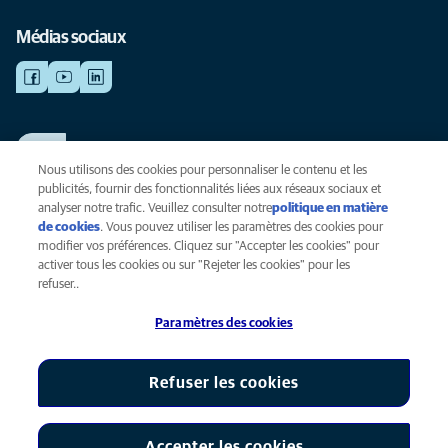
Médias sociaux
TRAVAILLER CHEZ ANICURA
Voir nos offres d'emploi
Nous utilisons des cookies pour personnaliser le contenu et les
publicités, fournir des fonctionnalités liées aux réseaux sociaux et
analyser notre trafic. Veuillez consulter notre
politique en matière
de cookies
(opens in a new tab)
. Vous pouvez utiliser les paramètres des cookies pour
Vie privée
modifier vos préférences. Cliquez sur "Accepter les cookies" pour
Légal
activer tous les cookies ou sur "Rejeter les cookies" pour les
Cookies
refuser..
Accessibilité
Paramètres des cookies
Presse
Global Human Rights
AniCura est une filiale de Mars, Inc © 2026
Refuser les cookies
Accepter les cookies