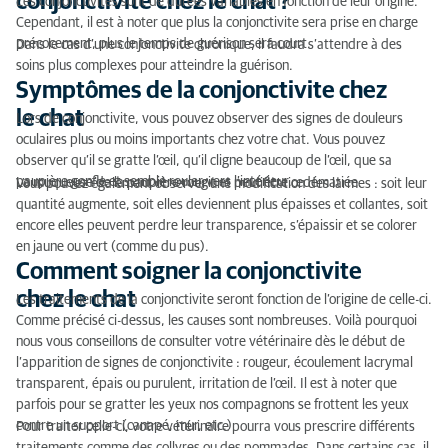
conjonctivite chez le chat ?
Les conjonctivites sont de durées variables en fonction de leur origine.
Cependant, il est à noter que plus la conjonctivite sera prise en charge
précocement, plus le temps de guérison sera court.
Dans le cas d’une conjonctivite chronique, il faudra s’attendre à des
soins plus complexes pour atteindre la guérison.
Symptômes de la conjonctivite chez
le chat
Lors de conjonctivite, vous pouvez observer des signes de douleurs
oculaires plus ou moins importants chez votre chat. Vous pouvez
observer qu’il se gratte l’œil, qu’il cligne beaucoup de l’œil, que sa
paupière gonfle et semble rouler vers l’intérieur.
La muqueuse de la paupière rougit et peut être œdématiée.
Vous pouvez également observer une modification des larmes : soit leur
quantité augmente, soit elles deviennent plus épaisses et collantes, soit
encore elles peuvent perdre leur transparence, s’épaissir et se colorer
en jaune ou vert (comme du pus).
Comment soigner la conjonctivite
chez le chat
Les traitements de la conjonctivite seront fonction de l’origine de celle-ci.
Comme précisé ci-dessus, les causes sont nombreuses. Voilà pourquoi
nous vous conseillons de consulter votre vétérinaire dès le début de
l’apparition de signes de conjonctivite : rougeur, écoulement lacrymal
transparent, épais ou purulent, irritation de l’œil. Il est à noter que
parfois pour se gratter les yeux nos compagnons se frottent les yeux
contre un support (canapé, mur, etc.)
Pour traiter celle-ci, votre vétérinaire pourra vous prescrire différents