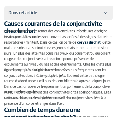
Dans cet article
Causes courantes de la conjonctivite
Causes courantes de la conjonctivite chez le chat
chez le chat
Les chats peuvent présenter des conjonctivites infectieuses d’origine
virale ou bactérienne.
Les conjonctivites virales sont souvent associées à des signes d’atteinte
Combien de temps dure une conjonctivite chez le
respiratoires (rhinites). Dans ce cas, on parle de
coryza du chat
. Cette
chat ?
maladie s’observe surtout chez les jeunes chats et peut durer plusieurs
jours. En plus des atteintes oculaires (yeux qui coulent et/ou qui collent,
Symptômes de la conjonctivite chez le chat
rougeur des conjonctives) votre animal pourra présenter des
écoulements au niveau du nez et des éternuements. Chez les chats plus
Comment soigner la conjonctivite chez le chat
âgés, les symptômes sont moins marqués.
Les conjonctivites d’origine bactériennes les plus fréquentes sont les
conjonctivites dues à
Chlamydophila felis
. Souvent cette pathologie
touche d’abord un seul œil puis devient bilatérale après quelques jours.
Dans ce cas, on observe fréquemment un gonflement de la conjonctive
et une rhinite associée.
Aussi, il existe également des conjonctivites dites éosinophiliques. Elles
sont souvent associées à des lésions de la cornée.
Enfin, les chats peuvent également avoir des conjonctivites liées à la
présence d’un corps étranger dans l’œil.
Combien de temps dure une