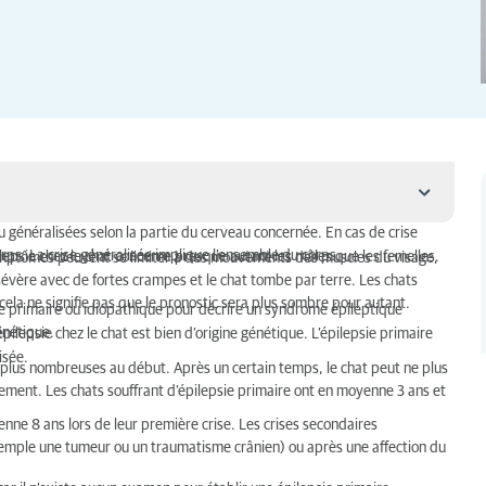
ou généralisées selon la partie du cerveau concernée. En cas de crise
rps. La crise généralisée implique l’ensemble du corps.
pilepsie chez le chat concerne presque autant les mâles que les femelles.
 symptômes peuvent se limiter à des mouvements des muscles du visage,
t sévère avec de fortes crampes et le chat tombe par terre. Les chats
cela ne signifie pas que le pronostic sera plus sombre pour autant.
sie primaire ou idiopathique pour décrire un syndrome épileptique
énétique.
lepsie chez le chat est bien d’origine génétique. L’épilepsie primaire
isée.
s plus nombreuses au début. Après un certain temps, le chat peut ne plus
ement. Les chats souffrant d’épilepsie primaire ont en moyenne 3 ans et
nne 8 ans lors de leur première crise. Les crises secondaires
e ?
emple une tumeur ou un traumatisme crânien) ou après une affection du