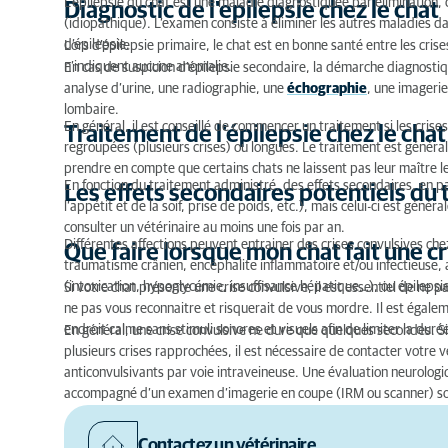
L’épilepsie du chat est une maladie diagnostiquée par élimination, 
Diagnostic de l'epilepsie chez le chat
(idiopathique). L’examen consiste à éliminer les autres maladies d
d’épilepsie.
Lors d’épilepsie primaire, le chat est en bonne santé entre les cr
n’indiquent aucune anomalie.
En cas de suspicion d’épilepsie secondaire, la démarche diagnosti
analyse d’urine, une radiographie, une
échographie
, une imageri
lombaire.
En général, il est conseillé de commencer un traitement si les crises
Traitement de l’épilepsie chez le chat
regroupées (plusieurs crises) ou longues. Le traitement est généralem
prendre en compte que certains chats ne laissent pas leur maître l
En fonction du traitement administré, des effets secondaires, en 
Les effets secondaires potentiels du
l’appétit et de la soif, prise de poids, etc.), mais celui-ci est géné
consulter un vétérinaire au moins une fois par an.
Différentes affections peuvent entrainer des crises convulsives ch
Que faire lorsque mon chat fait une cr
traumatisme crânien, encéphalite inflammatoire et/ou infectieuse,
(intoxication, hypoglycémie, insuffisance hépatique…), ou épileps
Si votre chat présente une crise convulsive, il est essentiel de ne 
ne pas vous reconnaitre et risquerait de vous mordre. Il est égalem
endroit calme sans stimuli sonores et visuels afin de limiter la duré
En général, une crise convulsive ne dure que quelques secondes. Si 
plusieurs crises rapprochées, il est nécessaire de contacter votre 
anticonvulsivants par voie intraveineuse. Une évaluation neurologi
accompagné d’un examen d’imagerie en coupe (IRM ou scanner) son
Contactez un vétérinaire