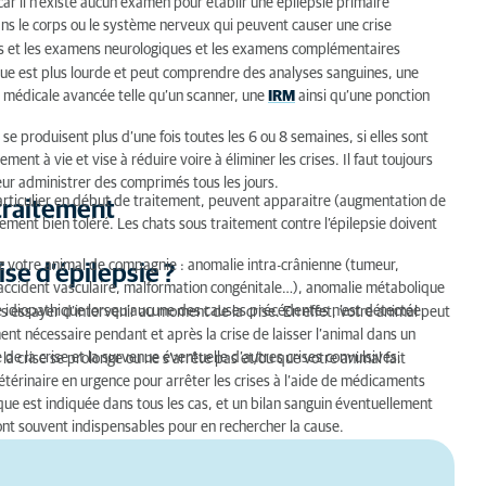
car il n’existe aucun examen pour établir une épilepsie primaire
ans le corps ou le système nerveux qui peuvent causer une crise
ises et les examens neurologiques et les examens complémentaires
que est plus lourde et peut comprendre des analyses sanguines, une
e médicale avancée telle qu’un scanner, une
IRM
ainsi qu’une ponction
 se produisent plus d’une fois toutes les 6 ou 8 semaines, si elles sont
ent à vie et vise à réduire voire à éliminer les crises. Il faut toujours
eur administrer des comprimés tous les jours.
particulier en début de traitement, peuvent apparaitre (augmentation de
 traitement
ralement bien toléré. Les chats sous traitement contre l’épilepsie doivent
ez votre animal de compagnie : anomalie intra-crânienne (tumeur,
ise d’épilepsie ?
 accident vasculaire, malformation congénitale…), anomalie métabolique
ie idiopathique lorsqu’aucune des causes précédentes n’est détectée.
pas essayer d’intervenir au moment de la crise. En effet, votre animal peut
ent nécessaire pendant et après la crise de laisser l’animal dans un
e de la crise et la survenue éventuelle d’autres crises convulsives.
la crise se prolonge ou ne s’arrête pas et/ou que votre animal fait
vétérinaire en urgence pour arrêter les crises à l’aide de médicaments
que est indiquée dans tous les cas, et un bilan sanguin éventuellement
t souvent indispensables pour en rechercher la cause.