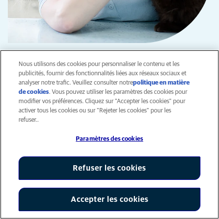
Conseils santé
Nous utilisons des cookies pour personnaliser le contenu et les
Hydrocéphalie chez un chat :
publicités, fournir des fonctionnalités liées aux réseaux sociaux et
analyser notre trafic. Veuillez consulter notre
politique en matière
cas médical de Pénélope
de cookies
(opens in a new tab)
. Vous pouvez utiliser les paramètres des cookies pour
modifier vos préférences. Cliquez sur "Accepter les cookies" pour
Neurologie
Chat
activer tous les cookies ou sur "Rejeter les cookies" pour les
L’équipe de la clinique AniCura Saint Roch de la Rochelle
refuser..
découvre Pénélope, une chatte de 1 an et demi qui depuis un
Paramètres des cookies
mois présente des troubles du comportement. Ce chat
d’ordinaire si calme est devenu agressif et présentait des
convulsions et des pertes d’équilibre. Quelle pouvait être la
Refuser les cookies
cause de ces symptômes ?
ÉCRIT PAR
Dr. Vet. Bossard
Accepter les cookies
Paramètres des cookies