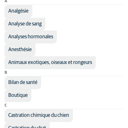
A
Classer par: Nom du traitement
Analgésie
Nom du traitement
Disciplines
Analyse de sang
Domaine médical
Analgésie
Tous les types d'animaux
Anesthésie
Analyses hormonales
Autre
Cardiologie
Chat
Anesthésie
Chirurgie
Chien
Animaux exotiques, oiseaux et rongeurs
Dentisterie
B
Dermatologie
Bilan de santé
Imagerie médicale
Boutique
Médecine générale
C
Médecine interne
Castration chimique du chien
Neurologie
Ophtalmologie