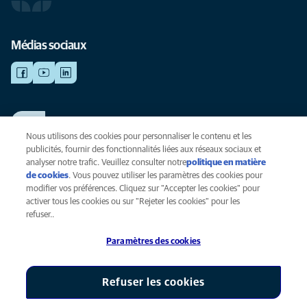
Médias sociaux
TRAVAILLER CHEZ ANICURA
Voir nos offres d'emploi
Nous utilisons des cookies pour personnaliser le contenu et les
publicités, fournir des fonctionnalités liées aux réseaux sociaux et
analyser notre trafic. Veuillez consulter notre
politique en matière
de cookies
(opens in a new tab)
. Vous pouvez utiliser les paramètres des cookies pour
Vie privée
modifier vos préférences. Cliquez sur "Accepter les cookies" pour
Légal
activer tous les cookies ou sur "Rejeter les cookies" pour les
Cookies
refuser..
Accessibilité
Paramètres des cookies
Presse
Global Human Rights
AniCura est une filiale de Mars, Inc © 2026
Refuser les cookies