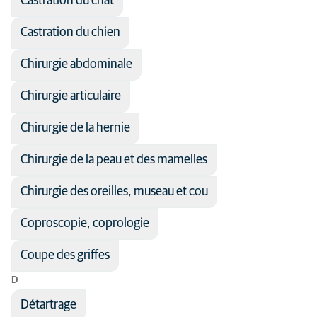
Castration du chat
Orthopédie
Castration du chien
Physiothérapie
Chirurgie abdominale
Reproduction
Soins d'urgence
Chirurgie articulaire
Chirurgie de la hernie
Chirurgie de la peau et des mamelles
Chirurgie des oreilles, museau et cou
Coproscopie, coprologie
Coupe des griffes
D
Détartrage