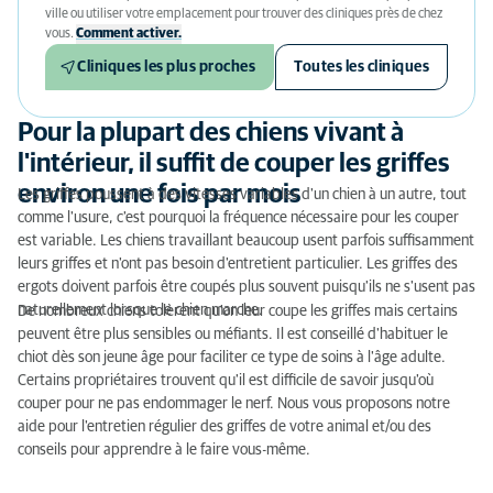
ville ou utiliser votre emplacement pour trouver des cliniques près de chez
vous.
Comment activer.
Cliniques les plus proches
Toutes les cliniques
Pour la plupart des chiens vivant à
l'intérieur, il suffit de couper les griffes
environ une fois par mois
Les griffes poussent à des vitesses variables d'un chien à un autre, tout
comme l'usure, c'est pourquoi la fréquence nécessaire pour les couper
est variable. Les chiens travaillant beaucoup usent parfois suffisamment
leurs griffes et n'ont pas besoin d'entretient particulier. Les griffes des
ergots doivent parfois être coupés plus souvent puisqu'ils ne s'usent pas
naturellement lorsque le chien marche.
De nombreux chiens tolèrent qu'on leur coupe les griffes mais certains
peuvent être plus sensibles ou méfiants. Il est conseillé d'habituer le
chiot dès son jeune âge pour faciliter ce type de soins à l'âge adulte.
Certains propriétaires trouvent qu'il est difficile de savoir jusqu'où
couper pour ne pas endommager le nerf. Nous vous proposons notre
aide pour l'entretien régulier des griffes de votre animal et/ou des
conseils pour apprendre à le faire vous-même.