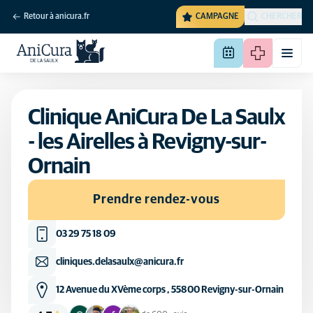
Retour à anicura.fr
CAMPAGNE
CHERCHER
Clinique AniCura De La Saulx
- les Airelles à Revigny-sur-
Ornain
Prendre rendez-vous
03 29 75 18 09
cliniques.delasaulx@anicura.fr
12 Avenue du XVème corps , 55800 Revigny-sur-Ornain