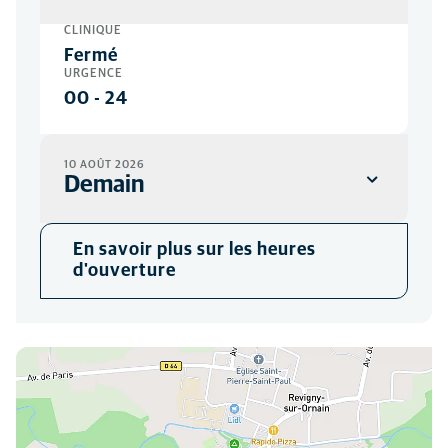
CLINIQUE
Fermé
URGENCE
00
-
24
10 AOÛT 2026
Demain
CLINIQUE
En savoir plus sur les heures
08:30
-
12:00
d'ouverture
13:30
-
19:00
URGENCE
00
-
24
Vous pouvez nous trouver ici