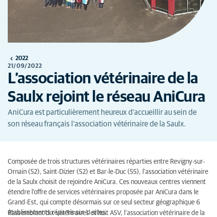
2022
21/09/2022
L’association vétérinaire de la
Saulx rejoint le réseau AniCura
AniCura est particulièrement heureux d’accueillir au sein de
son réseau français l'association vétérinaire de la Saulx.
Composée de trois structures vétérinaires réparties entre Revigny-sur-
Ornain (52), Saint-Dizier (52) et Bar-le-Duc (55), l’association vétérinaire
de la Saulx choisit de rejoindre AniCura. Ces nouveaux centres viennent
étendre l'offre de services vétérinaires proposée par AniCura dans le
Grand-Est, qui compte désormais sur ce seul secteur géographique 6
établissements répartis sur 11 sites.
Rassemblant dix vétérinaires et huit ASV, l’association vétérinaire de la