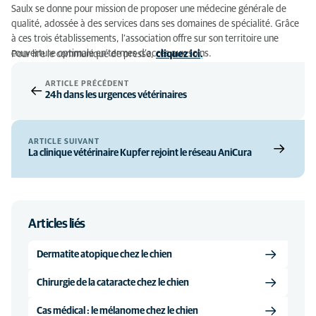
Saulx se donne pour mission de proposer une médecine générale de
qualité, adossée à des services dans ses domaines de spécialité. Grâce
à ces trois établissements, l’association offre sur son territoire une
couverture optimale en termes d’accès aux soins.
Pour lire le communiqué de presse,
cliquez ici
.
ARTICLE PRÉCÉDENT
24h dans les urgences vétérinaires
ARTICLE SUIVANT
La clinique vétérinaire Kupfer rejoint le réseau AniCura
Articles liés
Dermatite atopique chez le chien
Chirurgie de la cataracte chez le chien
Cas médical : le mélanome chez le chien