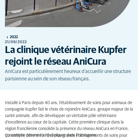
2022
21/09/2022
La clinique vétérinaire Kupfer
rejoint le réseau AniCura
AniCura est particulièrement heureux d’accueillir une structure
parisienne au sein de son réseau français.
Installé à Paris depuis 40 ans, l’établissement de soins pour animaux de
compagnie Kupfer fait le choix de rejoindre AniCura, groupe majeur de la
santé animale, afin de développer un véritable pôle vétérinaire
d’excellence au cœur de la capitale. Cette première clinique dans la
région francilienne consolide la présence du réseau AniCura en France,
qui compte désormais 16 cliniques dans l’Hexagone.
Considérée comme l’un des plus grands établissements de soins pour