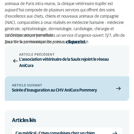
animaux de Paris intra-muros, la clinique vétérinaire Kupfer est
aujourd’hui composée de plusieurs services qui offrent des soins
d’excellence aux chats, chiens et nouveaux animaux de compagnie
(NAC), comparables à ceux réalisés en médecine humaine : médecine
générale, ophtalmologie, dermatologie, cardiologie, chirurgie et
médecine comportementale.
La clinique assure par ailleurs un service d’urgence ouvert 7j/7, afin de
garantir la permanence des soins sur le territoire.
Pour lire le communiqué de presse,
cliquez ici.
ARTICLE PRÉCÉDENT
L’association vétérinaire de la Saulx rejoint le réseau
AniCura
ARTICLE SUIVANT
Soirée d'inauguration au CHV AniCura Pommery
Articles liés
Cas médical : Crises convulsives chez un chien