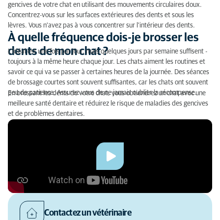
gencives de votre chat en utilisant des mouvements circulaires doux.
Concentrez-vous sur les surfaces extérieures des dents et sous les
lèvres. Vous n'avez pas à vous concentrer sur l'intérieur des dents.
À quelle fréquence dois-je brosser les
dents de mon chat ?
L'idéal est une fois par jour, mais quelques jours par semaine suffisent -
toujours à la même heure chaque jour. Les chats aiment les routines et
savoir ce qui va se passer à certaines heures de la journée. Des séances
de brossage courtes sont souvent suffisantes, car les chats ont souvent
peu de patience. Assurez-vous de ne jamais oublier la récompense.
En brossant les dents de votre chat, vous obtiendrez un chat avec une
meilleure santé dentaire et réduirez le risque de maladies des gencives
et de problèmes dentaires.
Contactez un vétérinaire