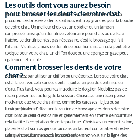
Les outils dont vous aurez besoin
pour brosser les dents de votre chat
Avant de commencer, il y a plusieurs choses que vous devrez vous
procurer. Les brosses à dents sont souvent trop grandes pour la bouche
de votre chat. Un meilleur choix est un doigtier ou un tampon
compressé, ainsi qu'un dentifrice vétérinaire pour chats ou de l'eau
fraîche. Le dentifrice n'est pas nécessaire, c'est le brossage qui fait
l'affaire. N'utilisez jamais de dentifrice pour humains car cela peut être
toxique pour votre chat. Un chiffon doux ou une éponge en gaze peut
également être utile.
Comment brosser les dents de votre
chat ?
Commencez par utiliser un chiffon ou une éponge. Lorsque votre chat
est à l'aise avec cela sur ses dents, ajoutez un peu de dentifrice ou
d'eau. Plus tard, vous pourrez introduire le doigtier. N'oubliez pas de
récompenser tout au long de la session. Choisissez une récompense
motivante que votre chat aime, comme les caresses, le jeu ou sa
friandise préférée.
Il est préférable d'effectuer la routine de brossage des dents de votre
chat lorsque celui-ci est calme et généralement en attente de nourriture,
cela facilite l'acceptation de cette pratique. Choisissez un endroit calme,
placez le chat sur vos genoux ou dans un fauteuil confortable et restez
calme et positif, mais soyez persévérant.
Lorsque vous commencez à brosser, concentrez-vous sur la ligne des