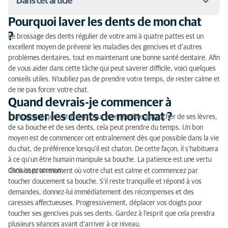
Dans cet article
Pourquoi laver les dents de mon chat
Pourquoi laver les dents de mon chat ?
?
Le brossage des dents régulier de votre ami à quatre pattes est un
excellent moyen de prévenir les maladies des gencives et d'autres
Quand devrais-je commencer à brosser les dents de
problèmes dentaires, tout en maintenant une bonne santé dentaire. Afin
mon chat ?
de vous aider dans cette tâche qui peut saverer difficile, voici quelques
conseils utiles. N'oubliez pas de prendre votre temps, de rester calme et
Les outils dont vous aurez besoin pour brosser les
de ne pas forcer votre chat.
dents de votre chat
Quand devrais-je commencer à
brosser les dents de mon chat ?
Comment brosser les dents de votre chat ?
Étant donné que votre chat peut être sensible au toucher de ses lèvres,
de sa bouche et de ses dents, cela peut prendre du temps. Un bon
À quelle fréquence dois-je brosser les dents de mon
moyen est de commencer cet entraînement dès que possible dans la vie
chat ?
du chat, de préférence lorsqu'il est chaton. De cette façon, il s'habituera
à ce qu'un être humain manipule sa bouche. La patience est une vertu
dans ce processus.
Choisissez un moment où votre chat est calme et commencez par
toucher doucement sa bouche. S'il reste tranquille et répond à vos
demandes, donnez-lui immédiatement des récompenses et des
caresses affectueuses. Progressivement, déplacer vos doigts pour
toucher ses gencives puis ses dents. Gardez à l'esprit que cela prendra
plusieurs séances avant d'arriver à ce niveau.