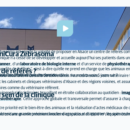
ique AniCura Zebrasoma
brasoma est née de la volonté de proposer en Alsace un centre de référés co
e AniCura Zebrasoma
 clinique n'a cessé de se développer et accueille aujourd'hui ses patients dans
anner
, d'un
laboratoire de biologie interne
et d'un service de
physiothéra
ue dite de "référés", c'est-à-dire qu'elle ne prend en charge que les animaux e
 de référés ?
eut être effectuée par ces derniers.
ous assurons les consultations de référés sur rendez-vous 5 jours sur 7.
ns vaccinales ni de soins de convenance. Pour ces besoins, votre vétérinaire tr
c les cabinets et cliniques vétérinaires d'Alsace et des régions voisines, et as
ires comme du vétérinaire référent.
pes pluridisciplinaires travaillant en étroite collaboration au quotidien :
imag
sein de la clinique
siothérapie
. Cette approche globale et transversale permet d'assurer à cha
re priorité est le bien-être des animaux et la réalisation d'actes médicaux de 
btenir une grande précision dans les diagnostics et d'apporter des soins tec
 exerce dans un environnement moderne et spacieux de 1900 m², équipé nota