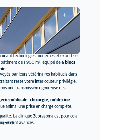
mbinant technologies modernes et expertise
 un bâtiment de 1 900 m², équipé de
6 blocs
pie
.
nvoyés par leurs vétérinaires habituels dans
aitant reste votre interlocuteur privilégié.
surons une transmission rigoureuse des
erie médicale
,
chirurgie
,
médecine
que animal une prise en charge complète,
qualité. La clinique Zebrasoma est pour cela
hniquement avancés.
mment de :