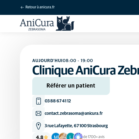
Retour à anicura.fr
AUJOURD'HUI
08:00
-
19:00
Clinique AniCura Ze
Référer un patient
03 88 67 41 12
contact.zebrasoma@anicura.fr
3 rue Lafayette, 67 100 Strasbourg
4,8
de 1700+ avis