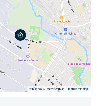
© Mapbox
© OpenStreetMap
Improve this map