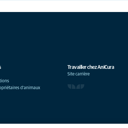
s
Travailler chez AniCura
Site carrière
tions
opriétaires d'animaux