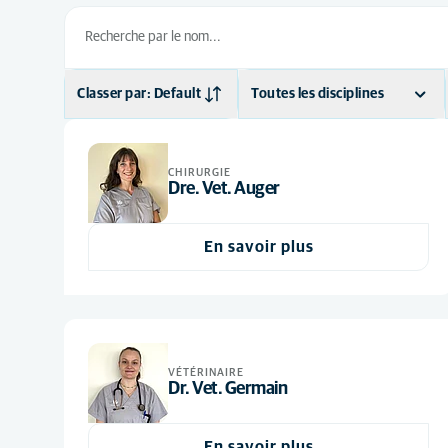
Classer par: Default
Toutes les disciplines
Default
Chirurgie
(3)
Ordre alphabétique
Imagerie médicale
(2)
CHIRURGIE
Dre. Vet. Auger
Médecine interne
(3)
En savoir plus
VÉTÉRINAIRE
Dr. Vet. Germain
En savoir plus