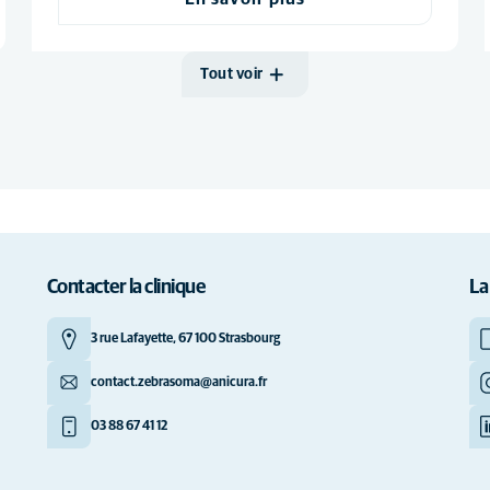
Tout voir
Contacter la clinique
La
3 rue Lafayette, 67 100 Strasbourg
contact.zebrasoma@anicura.fr
03 88 67 41 12