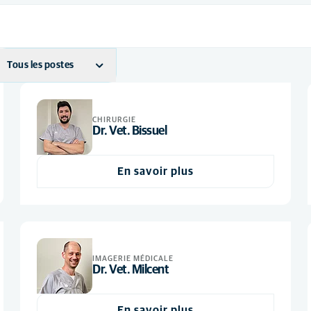
Tous les postes
ASV
(22)
Vétérinaire
(8)
CHIRURGIE
Dr. Vet. Bissuel
En savoir plus
IMAGERIE MÉDICALE
Dr. Vet. Milcent
En savoir plus