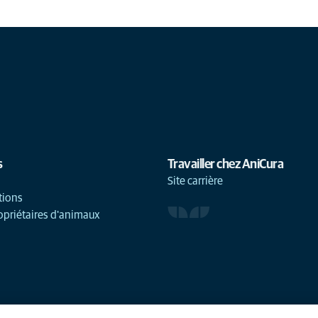
s
Travailler chez AniCura
Site carrière
tions
opriétaires d'animaux