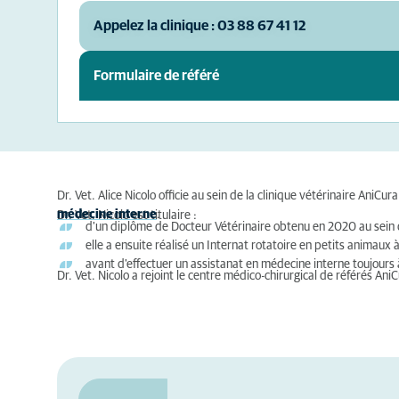
Appelez la clinique : 03 88 67 41 12
Formulaire de référé
Dr. Vet. Alice Nicolo officie au sein de la clinique vétérinaire Ani
médecine interne
.
Dr. Vet. Nicolo est titulaire :
d'un diplôme de Docteur Vétérinaire obtenu en 2020 au sein de
elle a ensuite réalisé un Internat rotatoire en petits animaux à
avant d'effectuer un assistanat en médecine interne toujours
Dr. Vet. Nicolo a rejoint le centre médico-chirurgical de référés A