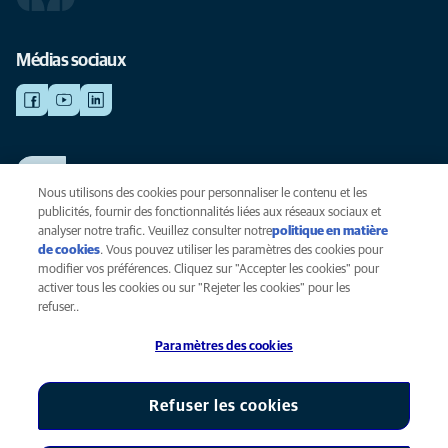
Médias sociaux
TRAVAILLER CHEZ ANICURA
Voir nos offres d'emploi
Nous utilisons des cookies pour personnaliser le contenu et les
publicités, fournir des fonctionnalités liées aux réseaux sociaux et
analyser notre trafic. Veuillez consulter notre
politique en matière
de cookies
(opens in a new tab)
. Vous pouvez utiliser les paramètres des cookies pour
Vie privée
modifier vos préférences. Cliquez sur "Accepter les cookies" pour
Légal
activer tous les cookies ou sur "Rejeter les cookies" pour les
Cookies
refuser..
Accessibilité
Paramètres des cookies
Presse
Global Human Rights
AniCura est une filiale de Mars, Inc © 2026
Refuser les cookies