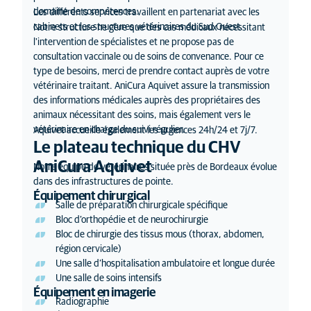
domaine de compétences.
Les différents services travaillent en partenariat avec les
cabinets et les structures vétérinaires du Sud Ouest.
Notre structure ne gère que des cas médicaux nécessitant
l'intervention de spécialistes et ne propose pas de
consultation vaccinale ou de soins de convenance. Pour ce
type de besoins, merci de prendre contact auprès de votre
vétérinaire traitant. AniCura Aquivet assure la transmission
des informations médicales auprès des propriétaires des
animaux nécessitant des soins, mais également vers le
vétérinaire en charge du suivi régulier.
Aquivet accueille également les urgences 24h/24 et 7j/7.
Le plateau technique du CHV
AniCura Aquivet
Notre équipe de vétérinaires située près de Bordeaux évolue
dans des infrastructures de pointe.
Équipement chirurgical
Salle de préparation chirurgicale spécifique
Bloc d’orthopédie et de neurochirurgie
Bloc de chirurgie des tissus mous (thorax, abdomen,
région cervicale)
Une salle d’hospitalisation ambulatoire et longue durée
Une salle de soins intensifs
Équipement en imagerie
Radiographie