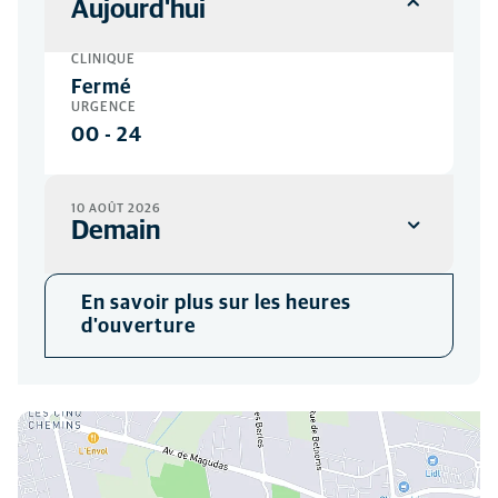
Aujourd'hui
CLINIQUE
Fermé
URGENCE
00
-
24
10 AOÛT 2026
Demain
CLINIQUE
En savoir plus sur les heures
08:00
-
18:00
d'ouverture
URGENCE
00
-
24
Vous pouvez nous trouver ici