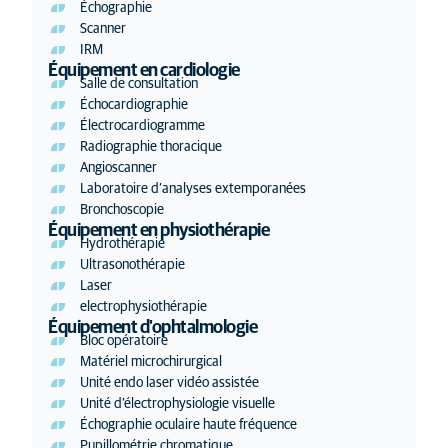
Échographie
Scanner
IRM
Équipement en cardiologie
Salle de consultation
Échocardiographie
Électrocardiogramme
Radiographie thoracique
Angioscanner
Laboratoire d’analyses extemporanées
Bronchoscopie
Équipement en physiothérapie
Hydrothérapie
Ultrasonothérapie
Laser
electrophysiothérapie
Équipement d'ophtalmologie
Bloc opératoire
Matériel microchirurgical
Unité endo laser vidéo assistée
Unité d’électrophysiologie visuelle
Échographie oculaire haute fréquence
Pupillométrie chromatique