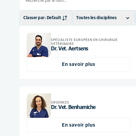
Classer par: Default
Toutes les disciplines
Default
Cardiologie
(1)
SPÉCIALISTE EUROPÉEN EN CHIRURGIE
Ordre alphabétique
Chirurgie
(7)
VÉTÉRINAIRE
Dr. Vet. Aertsens
Comportement animal
(2)
Dermatologie
(2)
En savoir plus
Imagerie médicale
(3)
Médecine interne
(8)
Neurologie
(1)
URGENCES
Ophtalmologie
(4)
Dr. Vet. Benhamiche
Physiothérapie
(2)
En savoir plus
Soins d'urgence
(14)