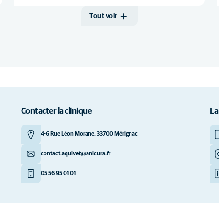
Tout voir
Contacter la clinique
La
4-6 Rue Léon Morane, 33700 Mérignac
contact.aquivet@anicura.fr
05 56 95 01 01