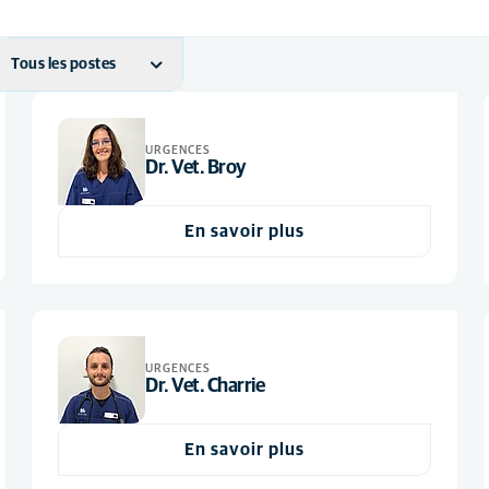
Tous les postes
ASV
(49)
Personnel
URGENCES
(4)
Dr. Vet. Broy
administratif
Vétérinaire
(44)
En savoir plus
URGENCES
Dr. Vet. Charrie
En savoir plus