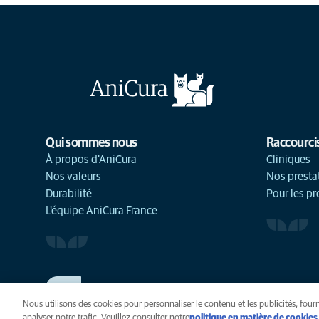
Qui sommes nous
Raccourci
À propos d'AniCura
Cliniques
Nos valeurs
Nos presta
Durabilité
Pour les pr
L'équipe AniCura France
TRAVAILLER CHEZ ANICURA
Voir nos offres d'emploi
Nous utilisons des cookies pour personnaliser le contenu et les publicités, fourn
analyser notre trafic. Veuillez consulter notre
politique en matière de cookies