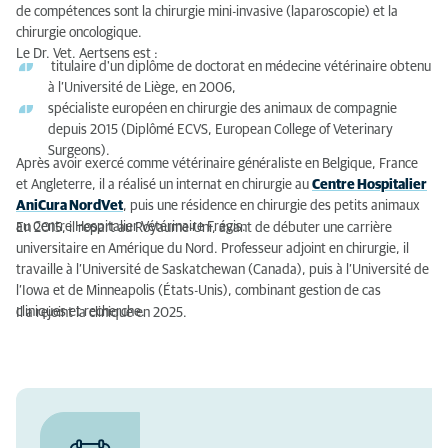
de compétences sont la chirurgie mini-invasive (laparoscopie) et la
chirurgie oncologique.
Le Dr. Vet. Aertsens est :
titulaire d'un diplôme de doctorat en médecine vétérinaire obtenu
à l’Université de Liège, en 2006,
spécialiste européen en chirurgie des animaux de compagnie
depuis 2015 (Diplômé ECVS, European College of Veterinary
Surgeons).
Après avoir exercé comme vétérinaire généraliste en Belgique, France
et Angleterre, il a réalisé un internat en chirurgie au
Centre Hospitalier
AniCura NordVet
, puis une résidence en chirurgie des petits animaux
au Centre Hospitalier Vétérinaire Frégis.
En 2015, il repart au Royaume-Uni, avant de débuter une carrière
universitaire en Amérique du Nord. Professeur adjoint en chirurgie, il
travaille à l’Université de Saskatchewan (Canada), puis à l’Université de
l’Iowa et de Minneapolis (États-Unis), combinant gestion de cas
cliniques et recherche.
Il a rejoint la clinique en 2025.