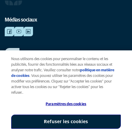
Médias sociaux
TRAVAILLER CHEZ ANICURA
Voir nos offres d'emploi
Nous utilisons des cookies pour personnaliser le contenu et les
publicités, fournir des fonctionnalités liées aux réseaux sociaux et
analyser notre trafic. Veuillez consulter notre
politique en matière
de cookies
(opens in a new tab)
. Vous pouvez utiliser les paramètres des cookies pour
Vie privée
modifier vos préférences. Cliquez sur "Accepter les cookies" pour
Légal
activer tous les cookies ou sur "Rejeter les cookies" pour les
Cookies
refuser..
Accessibilité
Paramètres des cookies
Presse
Global Human Rights
AniCura est une filiale de Mars, Inc © 2026
Refuser les cookies