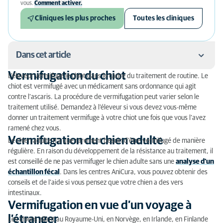
vous.
Comment activer.
Cliniques les plus proches
Toutes les cliniques
Dans cet article
Vermifugation du chiot
L’éleveur vermifuge le chiot dans le cadre du traitement de routine. Le
Vermifugation du chiot
chiot est vermifugé avec un médicament sans ordonnance qui agit
contre l’ascaris. La procédure de vermifugation peut varier selon le
Vermifugation du chien adulte
traitement utilisé. Demandez à l’éleveur si vous devez vous-même
donner un traitement vermifuge à votre chiot une fois que vous l’avez
Vermifugation en vue d’un voyage à l’étranger
ramené chez vous.
Vermifugation du chien adulte
Le chien adulte n’a que rarement besoin d’être vermifugé de manière
régulière. En raison du développement de la résistance au traitement, il
est conseillé de ne pas vermifuger le chien adulte sans une
analyse d’un
échantillon fécal
. Dans les centres AniCura, vous pouvez obtenir des
conseils et de l’aide si vous pensez que votre chien a des vers
intestinaux.
Vermifugation en vue d’un voyage à
l’étranger
Les chiens allant au Royaume-Uni, en Norvège, en Irlande, en Finlande