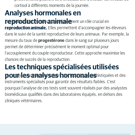
cortisol à différents moments de la journée.
Analyses hormonales en
reproduction animale
Les analyses hormonales jouent également un rôle crucial en
reproduction animale.
Elles permettent d’accompagner les éleveurs
dans le suivi de la santé reproductive de leurs animaux. Par exemple, la
mesure du taux de
progestérone
dans le sang sur plusieurs jours
permet de déterminer précisément le moment optimal pour
l'accouplement du couple reproducteur. Cette approche maximise les
chances de succès de la reproduction.
Les techniques spécialisées utilisées
pour les analyses hormonales
Les analyses hormonales exigent des techniques sophistiquées et des
instruments spécialisés pour garantir des résultats fiables. C'est
pourquoi l'analyse de ces tests sont souvent réalisés par des analystes
biomédicaux qualifiés dans des laboratoires équipés, en dehors des
cliniques vétérinaires.
.