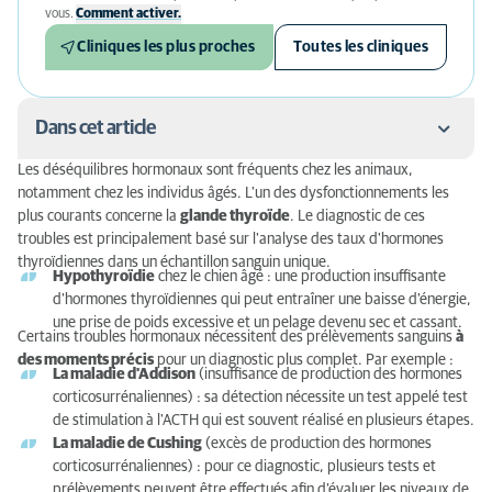
vous.
Comment activer.
Cliniques les plus proches
Toutes les cliniques
Dans cet article
Les déséquilibres hormonaux sont fréquents chez les animaux,
Analyses hormonales en reproduction animale
notamment chez les individus âgés. L'un des dysfonctionnements les
plus courants concerne la
glande thyroïde
. Le diagnostic de ces
Les techniques spécialisées utilisées pour les
troubles est principalement basé sur l'analyse des taux d'hormones
analyses hormonales
thyroïdiennes dans un échantillon sanguin unique.
Hypothyroïdie
chez le chien âgé : une production insuffisante
d'hormones thyroïdiennes qui peut entraîner une baisse d'énergie,
une prise de poids excessive et un pelage devenu sec et cassant.
Certains troubles hormonaux nécessitent des prélèvements sanguins
à
des moments précis
pour un diagnostic plus complet. Par exemple :
La maladie d'Addison
(insuffisance de production des hormones
corticosurrénaliennes) : sa détection nécessite un test appelé test
de stimulation à l'ACTH qui est souvent réalisé en plusieurs étapes.
La maladie de Cushing
(excès de production des hormones
corticosurrénaliennes) : pour ce diagnostic, plusieurs tests et
prélèvements peuvent être effectués afin d’évaluer les niveaux de