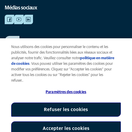
Médias sociaux
TRAVAILLER CHEZ ANICURA
Voir nos offres d'emploi
Nous utilisons des cookies pour personnaliser le contenu et les
publicités, fournir des fonctionnalités liées aux réseaux sociaux et
analyser notre trafic. Veuillez consulter notre
politique en matière
de cookies
(opens in a new tab)
. Vous pouvez utiliser les paramètres des cookies pour
Vie privée
modifier vos préférences. Cliquez sur "Accepter les cookies" pour
Légal
activer tous les cookies ou sur "Rejeter les cookies" pour les
Cookies
refuser..
Accessibilité
Paramètres des cookies
Presse
Global Human Rights
AniCura est une filiale de Mars, Inc © 2026
Refuser les cookies
Accepter les cookies
Paramètres des cookies