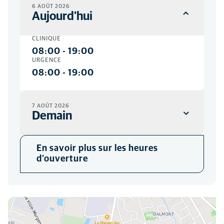
6 AOÛT 2026
Aujourd'hui
CLINIQUE
08:00
-
19:00
URGENCE
08:00
-
19:00
7 AOÛT 2026
Demain
CLINIQUE
En savoir plus sur les heures
08:00
-
19:00
d'ouverture
URGENCE
08:00
-
19:00
Vous pouvez nous trouver ici