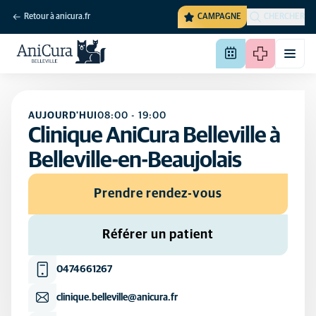
Retour à anicura.fr
CAMPAGNE
CHERCHER
AUJOURD'HUI
08:00
-
19:00
Clinique AniCura Belleville à
Belleville-en-Beaujolais
Prendre rendez-vous
Référer un patient
0474661267
clinique.belleville@anicura.fr