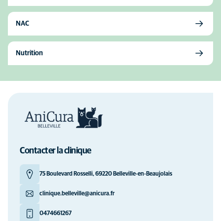
NAC
Nutrition
Contacter la clinique
75 Boulevard Rosselli, 69220 Belleville-en-Beaujolais
clinique.belleville@anicura.fr
0474661267