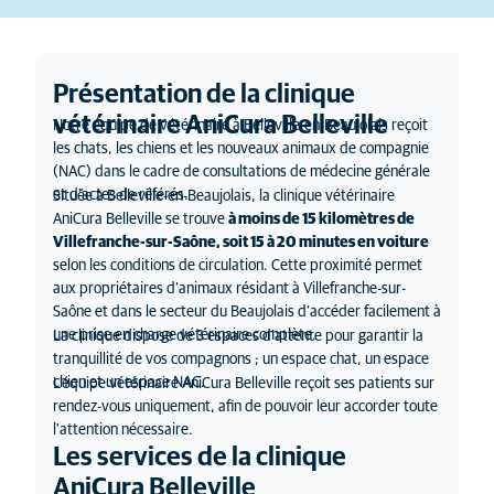
Présentation de la clinique
vétérinaire AniCura Belleville
Notre équipe de vétérinaire à Belleville-en-Beaujolais reçoit
les chats, les chiens et les nouveaux animaux de compagnie
(NAC) dans le cadre de consultations de médecine générale
et d'actes de référés.
Située à Belleville-en-Beaujolais, la clinique vétérinaire
AniCura Belleville se trouve
à moins de 15 kilomètres de
Villefranche-sur-Saône, soit 15 à 20 minutes en voiture
selon les conditions de circulation. Cette proximité permet
aux propriétaires d’animaux résidant à Villefranche-sur-
Saône et dans le secteur du Beaujolais d’accéder facilement à
une prise en charge vétérinaire complète.
La clinique dispose de 3 espaces d'attente pour garantir la
tranquillité de vos compagnons ; un espace chat, un espace
chien et un espace NAC.
L'équipe vétérinaire AniCura Belleville reçoit ses patients sur
rendez-vous uniquement, afin de pouvoir leur accorder toute
l'attention nécessaire.
Les services de la clinique
AniCura Belleville