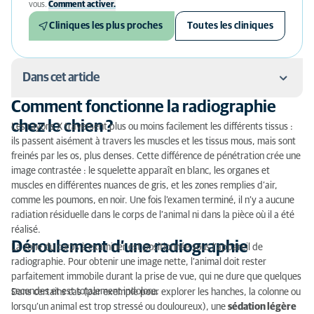
vous.
Comment activer.
Cliniques les plus proches
Toutes les cliniques
Dans cet article
Comment fonctionne la radiographie
Comment fonctionne la radiographie chez le chien ?
chez le chien ?
Les rayons X traversent plus ou moins facilement les différents tissus :
ils passent aisément à travers les muscles et les tissus mous, mais sont
Déroulement d’une radiographie
freinés par les os, plus denses. Cette différence de pénétration crée une
image contrastée : le squelette apparaît en blanc, les organes et
Quand obtient-on les résultats ?
muscles en différentes nuances de gris, et les zones remplies d’air,
comme les poumons, en noir. Une fois l’examen terminé, il n’y a aucune
radiation résiduelle dans le corps de l’animal ni dans la pièce où il a été
réalisé.
Déroulement d’une radiographie
La zone du corps à examiner est positionnée sous l’appareil de
radiographie. Pour obtenir une image nette, l’animal doit rester
parfaitement immobile durant la prise de vue, qui ne dure que quelques
secondes et est totalement indolore.
Dans certains cas (par exemple pour explorer les hanches, la colonne ou
lorsqu’un animal est trop stressé ou douloureux), une
sédation légère