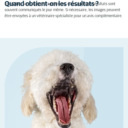
Quand obtient-on les résultats ?
Les clichés sont analysés rapidement, et les premiers résultats sont
souvent communiqués le jour même. Si nécessaire, les images peuvent
être envoyées à un vétérinaire spécialiste pour un avis complémentaire.