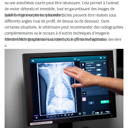
ou une anesthésie courte peut être nécessaire. Cela permet à l’animal
de rester détendu et immobile, tout en garantissant des images de
qualité et un examen sans inconfort.
Selon la région explorée, plusieurs clichés peuvent être réalisés sous
différents angles (vue de profil, de dessus ou de dessous). Dans
certaines situations, le vétérinaire peut recommander des radiographies
complémentaires ou le recours à d’autres techniques d’imagerie
(comme l’échographie ou le scanner) pour affiner le diagnostic.
Afin de limiter l’exposition aux rayons X, le personnel se trouve derrière
u