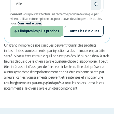
Conseil !
Vous pouvez effectuer une recherche par nom de clinique, par
ville ou utiliser votre emplacement pour trouver des cliniques près de chez
vous.
Comment activer.
Cliniques les plus proches
Toutes les cliniques
Un grand nombre de nos cliniques peuvent fournir des produits
induisant des vomissements, par injection, à des animaux en parfaite
santé. Si vous êtes certain.e qu'il ne s'est pas écoulé plus de deux à trois
heures depuis que le chien a avalé quelque chose d'inapproprié, il peut
être intéressant d'essayer de faire vomir le chien. Il ne doit présenter
aucun symptôme d'empoisonnement et doit être en bonne santé par
ailleurs, car les vomissements peuvent être intenses et imposer une
surcharge du cœur par exemple.
Les vomissements ne sont pas adaptés à tous les objets : c'est le cas
notamment si le chien a avalé un objet contondant.