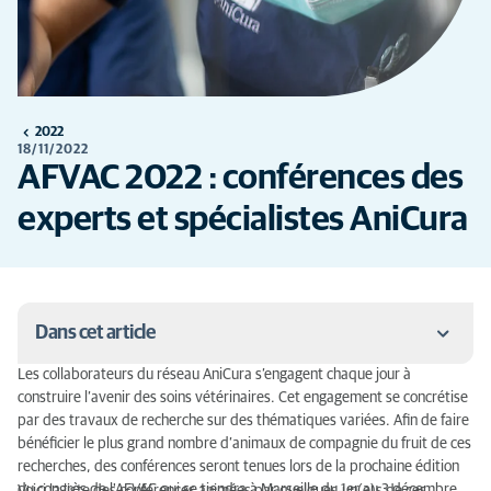
2022
18/11/2022
AFVAC 2022 : conférences des
experts et spécialistes AniCura
Dans cet article
Les collaborateurs du réseau AniCura s’engagent chaque jour à
Conférences du jeudi 1 décembre :
construire l’avenir des soins vétérinaires. Cet engagement se concrétise
par des travaux de recherche sur des thématiques variées. Afin de faire
Conférences du vendredi 2 décembre
bénéficier le plus grand nombre d’animaux de compagnie du fruit de ces
recherches, des conférences seront tenues lors de la prochaine édition
Conférences du samedi 3 décembre
du congrès de l'AFVAC qui se tiendra à Marseille du 1er au 3 décembre