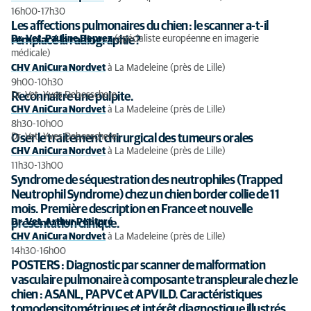
16h00-17h30
Les affections pulmonaires du chien : le scanner a-t-il
Dr. Vet. Pauline Deprez
(spécialiste européenne en imagerie
remplacé la radiographie ?
médicale)
CHV AniCura Nordvet
à La Madeleine (près de Lille)
9h00-10h30
Dr. Vet. Yves Debosschere
Reconnaitre une pulpite.
CHV AniCura Nordvet
à La Madeleine (près de Lille)
8h30-10h00
Dr. Vet. Yves Debosschere
Oser le traitement chirurgical des tumeurs orales
CHV AniCura Nordvet
à La Madeleine (près de Lille)
11h30-13h00
Syndrome de séquestration des neutrophiles (Trapped
Neutrophil Syndrome) chez un chien border collie de 11
mois. Première description en France et nouvelle
Dr. Vet. Arthur Petitpré
présentation clinique.
CHV AniCura Nordvet
à La Madeleine (près de Lille)
14h30-16h00
POSTERS : Diagnostic par scanner de malformation
vasculaire pulmonaire à composante transpleurale chez le
chien : ASANL, PAPVC et APVILD. Caractéristiques
tomodensitométriques et intérêt diagnostique illustrés