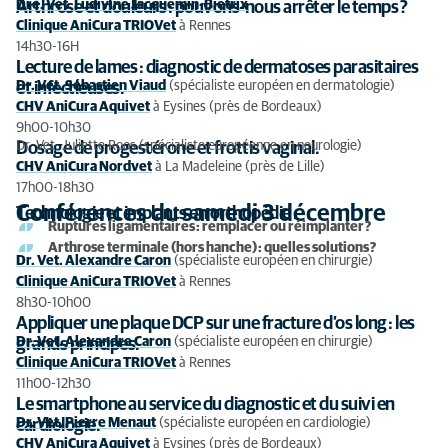
Dre. Vet. Ludivine Jacquemin-Bietrix
Arthrose et douleurs : pouvons-nous arrêter le temps ?
Clinique AniCura TRIOVet
à Rennes
14h30-16H
Lecture de lames : diagnostic de dermatoses parasitaires
Dr. Vet. Sébastien Viaud
(spécialiste européen en dermatologie)
et infectieuses.
CHV AniCura Aquivet
à Eysines (près de Bordeaux)
9h00-10h30
Dr. Vet. Juliette Roos (spécialiste européenne en neurologie)
Dosage de progestérone et frottis vaginal.
CHV AniCura Nordvet
à La Madeleine (près de Lille)
17h00-18h30
Conférences du samedi 3 décembre
Technologie et implants en orthopédie :
Ruptures ligamentaires : remplacer ou réimplanter ?
Arthrose terminale (hors hanche) : quelles solutions ?
Dr. Vet. Alexandre Caron
(spécialiste européen en chirurgie)
Clinique AniCura TRIOVet
à Rennes
8h30-10h00
Appliquer une plaque DCP sur une fracture d’os long : les
Dr. Vet. Alexandre Caron
(spécialiste européen en chirurgie)
grands principes.
Clinique AniCura TRIOVet
à Rennes
11h00-12h30
Le smartphone au service du diagnostic et du suivi en
Dr. Vet. Pierre Menaut
(spécialiste européen en cardiologie)
cardiologie.
CHV AniCura Aquivet
à Eysines (près de Bordeaux)