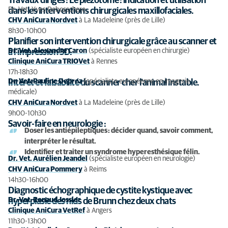
Travaux dirigés : Le piézotome : indication et utilisation
Dr. Vet. Yves Debosschere
dans les interventions chirurgicales maxillofaciales.
CHV AniCura Nordvet
à La Madeleine (près de Lille)
8h30-10h00
Planifier son intervention chirurgicale grâce au scanner et
Dr. Vet. Alexandre Caron
(spécialiste européen en chirurgie)
à l’impression 3D.
Clinique AniCura TRIOVet
à Rennes
17h-18h30
Dr. Vet. Pauline Deprez
(spécialiste européenne en imagerie
Intérêt et faisabilité du scanner cher l’animal instable.
médicale)
CHV AniCura Nordvet
à La Madeleine (près de Lille)
9h00-10h30
Savoir-faire en neurologie :
Doser les antiépileptiques : décider quand, savoir comment,
interpréter le résultat.
Identifier et traiter un syndrome hyperesthésique félin.
Dr. Vet. Aurélien Jeandel
(spécialiste européen en neurologie)
CHV AniCura Pommery
à Reims
14h30-16h00
Diagnostic échographique de cystite kystique avec
Dr. Vet. Renaud Jossier
hyperplasie des nids de Brunn chez deux chats
Clinique AniCura VetRef
à Angers
11h30-13h00