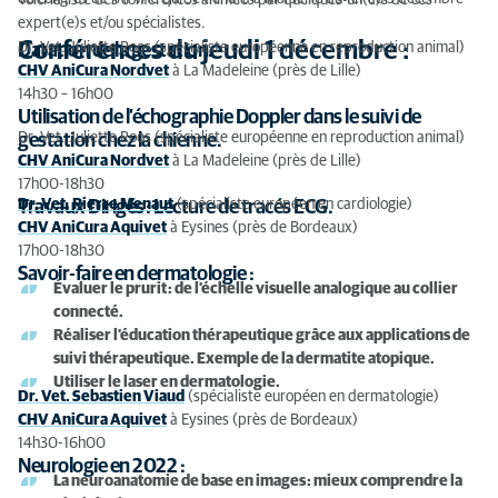
Voici la liste des conférences animées par quelques-un(e)s de ces
expert(e)s et/ou spécialistes.
Conférences du jeudi 1 décembre :
Dr. Vet. Juliette Roos (spécialiste européenne en reproduction animal)
Datation de la gestation.
CHV AniCura Nordvet
à La Madeleine (près de Lille)
14h30 – 16h00
Utilisation de l’échographie Doppler dans le suivi de
Dr. Vet. Juliette Roos (spécialiste européenne en reproduction animal)
gestation chez la chienne.
CHV AniCura Nordvet
à La Madeleine (près de Lille)
17h00-18h30
Dr. Vet. Pierre Menaut
(spécialiste européen en cardiologie)
Travaux Dirigés : Lecture de tracés ECG.
CHV AniCura Aquivet
à Eysines (près de Bordeaux)
17h00-18h30
Savoir-faire en dermatologie :
Évaluer le prurit : de l’échelle visuelle analogique au collier
connecté.
Réaliser l’éducation thérapeutique grâce aux applications de
suivi thérapeutique. Exemple de la dermatite atopique.
Utiliser le laser en dermatologie.
Dr. Vet. Sebastien Viaud
(spécialiste européen en dermatologie)
CHV AniCura Aquivet
à Eysines (près de Bordeaux)
14h30-16h00
Neurologie en 2022 :
La neuroanatomie de base en images : mieux comprendre la