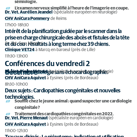
sémiologie.
L’examen nerveux simplifié à l’heure de l’imagerie en coupe.
Dr. Vet. Aurélien Jeandel
(spécialiste européen en neurologie)
CHV AniCura Pommery
de Reims
17h00-18h30
Intérêt de la planification guidée par le scanner dans la
prise en charge chirurgicale des abcès et fistules de la tête
Dr. Vet. Sara Manzoni
et du cou : résultats à long terme chez 39 chiens.
Clinique VET24
à Marcq-en-baroeul (près de Lille)
11h30-13h00
Conférences du vendredi 2
décembre
Dr. Vet. Pierre Menaut
(spécialiste européen en cardiologie)
Exercer en cardiologie sans échocardiographie.
CHV AniCura Aquivet
à Eysines (près de Bordeaux)
8h30-10h00
Deux sujets : Cardiopathies congénitales et nouvelles
technologies.
Souffle chez le jeune animal : quand suspecter une cardiologie
congénitale ?
Traitement des cardiopathies congénitales en 2022.
Dr. Vet. Pierre Menaut
(spécialiste européen en cardiologie)
CHV AniCura Aquivet
à Eysines (près de Bordeaux)
11h00-12h30