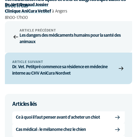
Dr. Vet. Renaud Jossier
avec 11 cas
Clinique AniCura VetRef
à Angers
8h00-17h00
ARTICLE PRÉCÉDENT
Les dangers des médicaments humains pour la santé des
animaux
ARTICLE SUIVANT
Dr. Vet. Petitpré commence sa résidence en médecine
interne au CHV AniCura Nordvet
Articles liés
Ce à quoi il faut penser avant d'acheter un chiot
Cas médical : le mélanome chez le chien