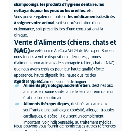
shampooings, les produits d'hygiène dentaire, les
nettoyants pour les yeux ou les oreilles
, etc.
Vous pouvez également obtenir
les médicaments destinés
à soigner votre animal
, soit sur présentation d'une
ordonnance, soit prescrits lors d'une consultation à la
clinique.
Vente d'Aliments (chiens, chats et
NAC)
À la clinique vétérinaire AniCura Vet24 de Marcq-en-Baroeul,
nous tenons à votre disposition
différentes gammes
d'aliments pour animaux de compagnie
(
chien, chat et NAC
)
que nous avons choisies pour leur haute qualité (forte
appétence, haute digestibilité, haute qualité des
constituants, etc).
2 grands types d'aliments sont à distinguer :
Aliments physiologiques d'entretien
, destinés aux
animaux en bonne santé, afin de les maintenir dans un
état de forme optimale.
Aliments thérapeutiques
, destinés aux animaux
souffrants d'une pathologie (obésité, allergie, troubles
cardiaques, diabète...) qui sont un complément
important, voir indispensable, au traitement médical.
Nous pouvons vous fournir de nombreuses autres références