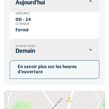
Aujourd'hui
URGENCE
00
-
24
CLINIQUE
Fermé
10 AOÛT 2026
Demain
URGENCE
En savoir plus sur les heures
00
-
24
d'ouverture
CLINIQUE
08:00
-
19:00
Vous pouvez nous trouver ici