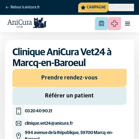
Retour à anicura.fr
CAMPAGNE
CHERCHER
Clinique AniCura Vet24 à
Marcq-en-Baroeul
Prendre rendez-vous
Référer un patient
03 20 40 90 21
clinique.vet24@anicura.fr
994 avenue de la République, 59700 Marcq-en-