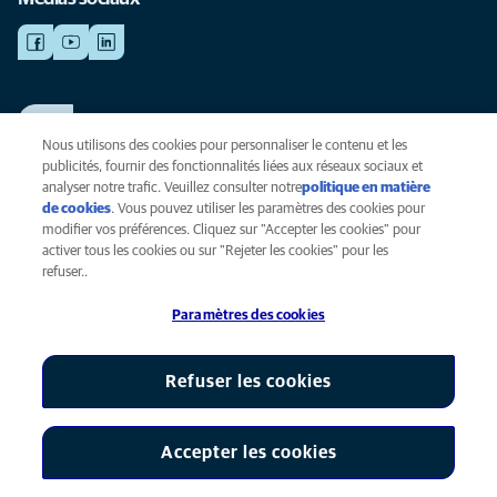
TRAVAILLER CHEZ ANICURA
Voir nos offres d'emploi
Nous utilisons des cookies pour personnaliser le contenu et les
publicités, fournir des fonctionnalités liées aux réseaux sociaux et
analyser notre trafic. Veuillez consulter notre
politique en matière
de cookies
(opens in a new tab)
. Vous pouvez utiliser les paramètres des cookies pour
Vie privée
modifier vos préférences. Cliquez sur "Accepter les cookies" pour
Légal
activer tous les cookies ou sur "Rejeter les cookies" pour les
Cookies
refuser..
Accessibilité
Paramètres des cookies
Presse
Global Human Rights
AniCura est une filiale de Mars, Inc © 2026
Refuser les cookies
Accepter les cookies
Paramètres des cookies