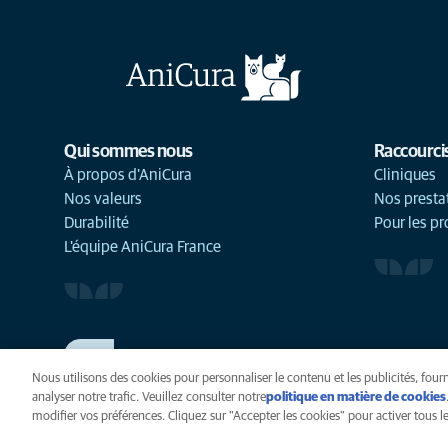
Qui sommes nous
Raccourci
À propos d'AniCura
Cliniques
Nos valeurs
Nos presta
Durabilité
Pour les pr
L'équipe AniCura France
TRAVAILLER CHEZ ANICURA
Voir nos offres d'emploi
Nous utilisons des cookies pour personnaliser le contenu et les publicités, fourn
analyser notre trafic. Veuillez consulter notre
politique en matière de cookies
modifier vos préférences. Cliquez sur "Accepter les cookies" pour activer tous les
Vie privée
Légal
Cook