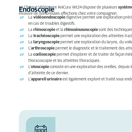
La Clinique Vétérinaire AniCura Vet24
dispose de plusieurs
systèm
Endoscopie
invasive de nombreuses affections chez votre compagnon.
La
vidéoendoscopie
digestive permet une exploration précis
en cas de troubles digestifs.
La
rhinoscopie
et la
rhinosinusoscopie
sont des techniques
La
trachéoscopie
permet une exploration des atteintes tra
La
laryngoscopie
permet une exploration du larynx, du voil
L’
arthroscopie
permet le diagnostic et le traitement des atte
La
cœlioscopie
permet d’explorer et de traiter de façon min
thoracoscopie et les atteintes thoraciques.
L’
otoscopie
consiste en une exploration des oreilles, depuis 
d’atteinte de ce dernier.
L’
appareil urinaire
est également exploré et traité sous end