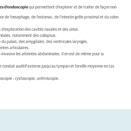
es d’endoscopie
qui permettent d’explorer et de traiter de façon non
e de l’œsophage, de l’estomac, de l’intestin grêle proximal et du colon
 d’exploration des cavités nasales et des sinus.
chéales, notamment des collapsus.
e du palais, des amygdales, des ventricules laryngés.
intes articulaires.
i-invasive les atteintes abdominales. Il en est de même pour la
le conduit auditif externe jusqu’au tympan et l’oreille moyenne en cas
oscopie : cystoscopie, urétroscopie.