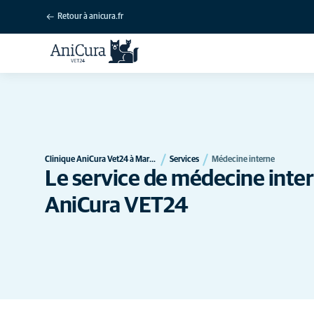
Retour à anicura.fr
Clinique AniCura Vet24 à Marcq-en-Baroeul
Services
Médecine interne
Le service de médecine inter
AniCura VET24