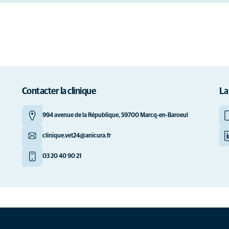
Contacter la clinique
La
994 avenue de la République, 59700 Marcq-en-Baroeul
clinique.vet24@anicura.fr
03 20 40 90 21