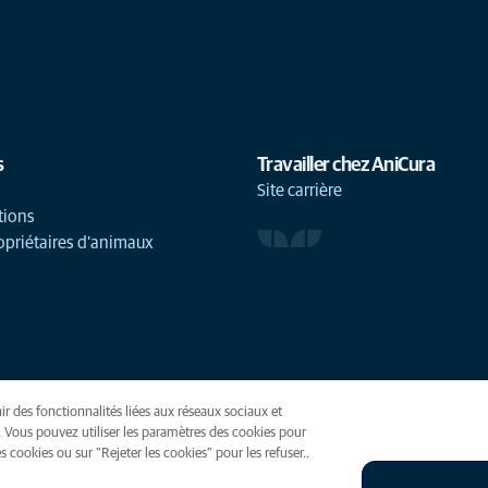
s
Travailler chez AniCura
Site carrière
tions
opriétaires d'animaux
ir des fonctionnalités liées aux réseaux sociaux et
(opens in a new tab)
. Vous pouvez utiliser les paramètres des cookies pour
 cookies ou sur "Rejeter les cookies" pour les refuser..
ies
Accessibilité
Presse
Global Human Rights
AniCura est une f