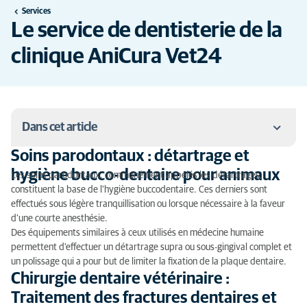
Services
Le service de dentisterie de la
clinique AniCura Vet24
Dans cet article
Soins parodontaux : détartrage et
Soins parodontaux : détartrage et hygiène bucco-
hygiène bucco-dentaire pour animaux
Les soins parodontaux, communément appelés les détartrages,
dentaire pour animaux
constituent la base de l'hygiène buccodentaire. Ces derniers sont
effectués sous légère tranquillisation ou lorsque nécessaire à la faveur
Chirurgie dentaire vétérinaire : Traitement des
d'une courte anesthésie.
fractures dentaires et reconstruction
Des équipements similaires à ceux utilisés en médecine humaine
permettent d'effectuer un détartrage supra ou sous-gingival complet et
Prise en charge et traitement des gingivostomatites
un polissage qui a pour but de limiter la fixation de la plaque dentaire.
chroniques félines
Chirurgie dentaire vétérinaire :
Traitement des fractures dentaires et
Le laser thérapeutique dans le traitement des