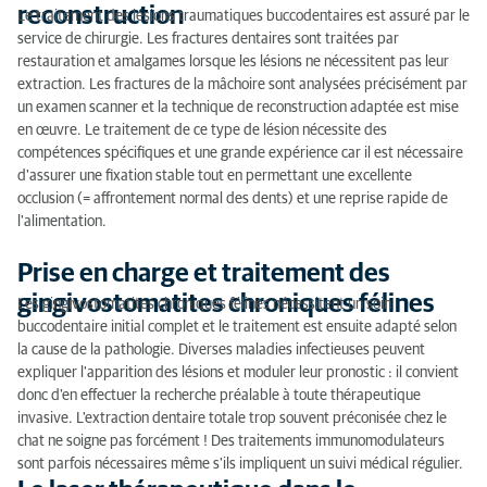
pathologies buccales
reconstruction
Le traitement des lésions traumatiques buccodentaires est assuré par le
service de chirurgie. Les fractures dentaires sont traitées par
Orthodontie vétérinaire : correction des déviations
restauration et amalgames lorsque les lésions ne nécessitent pas leur
dentaires
extraction. Les fractures de la mâchoire sont analysées précisément par
un examen scanner et la technique de reconstruction adaptée est mise
en œuvre. Le traitement de ce type de lésion nécessite des
compétences spécifiques et une grande expérience car il est nécessaire
d'assurer une fixation stable tout en permettant une excellente
occlusion (= affrontement normal des dents) et une reprise rapide de
l'alimentation.
Prise en charge et traitement des
gingivostomatites chroniques félines
Les gingivostomatites chroniques félines nécessitent un soin
buccodentaire initial complet et le traitement est ensuite adapté selon
la cause de la pathologie. Diverses maladies infectieuses peuvent
expliquer l'apparition des lésions et moduler leur pronostic : il convient
donc d'en effectuer la recherche préalable à toute thérapeutique
invasive. L'extraction dentaire totale trop souvent préconisée chez le
chat ne soigne pas forcément ! Des traitements immunomodulateurs
sont parfois nécessaires même s'ils impliquent un suivi médical régulier.