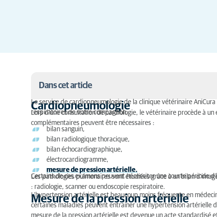
Dans cet article
Le service de cardiopneumologie de la clinique vétérinaire AniCura 
Cardiopneumologie
respiratoires de votre compagnon.
Cardiopneumologie
Lors d'une consultation de cardiologie, le vétérinaire procède à u
complémentaires peuvent être nécessaires :
bilan sanguin,
Mesure de la pression artérielle
bilan radiologique thoracique,
bilan échocardiographique,
Traitement du collapsus trachéal par pose de sten
électrocardiogramme,
mesure de pression artérielle.
Certains de ces examens peuvent nécessiter une courte période d'
Les pathologies pulmonaires sont étudiées grâce à un bilan d'imag
: radiologie, scanner ou endoscopie respiratoire.
L’hypertension artérielle est beaucoup moins fréquente en médec
Mesure de la pression artérielle
certaines maladies peuvent entrainer une hypertension artérielle 
mesure de la pression artérielle est devenue un acte standardisé e