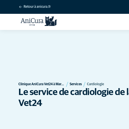
Retour à anicura.fr
Clinique AniCura Vet24 à Marcq-en-Baroeul
Services
Cardiologie
Le service de cardiologie de 
Vet24