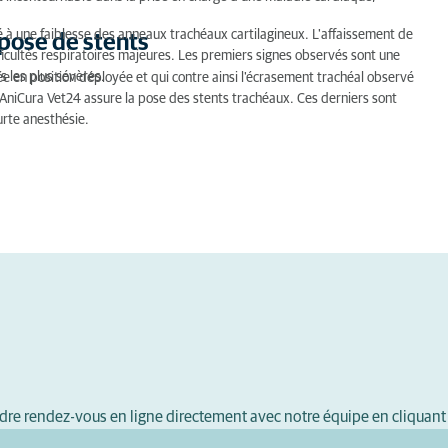
ié à une faiblesse des anneaux trachéaux cartilagineux. L'affaissement de
 pose de stents
fficultés respiratoires majeures. Les premiers signes observés sont une
s les plus sévères.
hée en position déployée et qui contre ainsi l'écrasement trachéal observé
re AniCura Vet24 assure la pose des stents trachéaux. Ces derniers sont
urte anesthésie.
dre rendez-vous en ligne directement avec notre équipe en cliquant