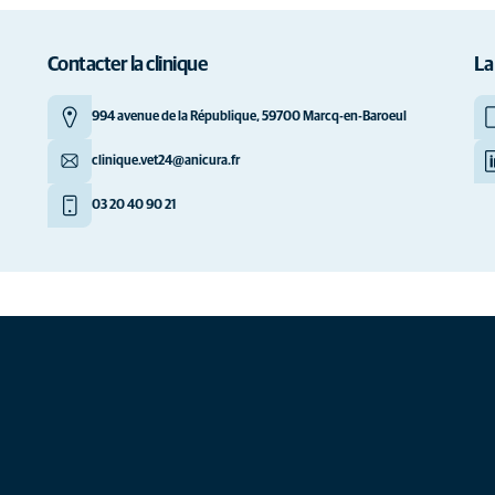
Contacter la clinique
La
994 avenue de la République, 59700 Marcq-en-Baroeul
clinique.vet24@anicura.fr
03 20 40 90 21