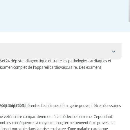
Vet24 dépiste, diagnostique et traite les pathologies cardiaques et
n examen complet de l'appareil cardiovasculaire. Des examens
ts
hospitalisation.
erie complet. Différentes techniques d'imagerie peuvent être nécessaires
ine vétérinaire comparativement à la médecine humaine. Cependant,
dont les conséquences à moyen et long terme peuvent être graves. La
t incontournable dans la prise en charge d’une maladie cardiaque,