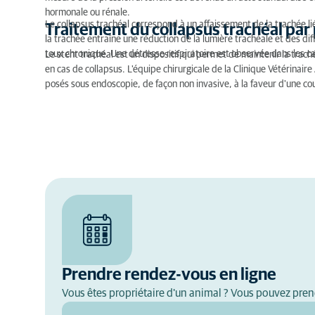
hormonale ou rénale.
Le collapsus trachéal correspond à un affaissement de la trachée l
Traitement du collapsus trachéal par
la trachée entraîne une réduction de la lumière trachéale et des di
toux chronique. Une détresse respiratoire est observée dans les ca
Le stent trachéal est un dispositif qui permet de maintenir la trac
en cas de collapsus. L'équipe chirurgicale de la Clinique Vétérinai
posés sous endoscopie, de façon non invasive, à la faveur d'une co
Prendre rendez-vous en ligne
Vous êtes propriétaire d'un animal ? Vous pouvez pren