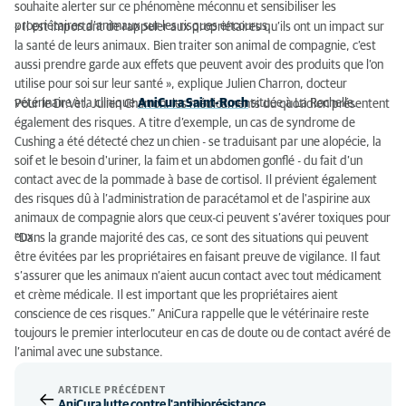
souhaite alerter sur ce phénomène méconnu et sensibiliser les
propriétaires d’animaux sur les risques encourus.
« Il est important de rappeler aux propriétaires qu’ils ont un impact sur
la santé de leurs animaux. Bien traiter son animal de compagnie, c’est
aussi prendre garde aux effets que peuvent avoir des produits que l’on
utilise pour soi sur leur santé », explique Julien Charron, docteur
vétérinaire à la clinique
AniCura Saint-Roch
située à La Rochelle.
Pour le Dr.Vet. Julien Charron, les médicaments du quotidien présentent
également des risques. A titre d’exemple, un cas de syndrome de
Cushing a été détecté chez un chien - se traduisant par une alopécie, la
soif et le besoin d'uriner, la faim et un abdomen gonflé - du fait d’un
contact avec de la pommade à base de cortisol. Il prévient également
des risques dû à l’administration de paracétamol et de l'aspirine aux
animaux de compagnie alors que ceux-ci peuvent s’avérer toxiques pour
eux.
“Dans la grande majorité des cas, ce sont des situations qui peuvent
être évitées par les propriétaires en faisant preuve de vigilance. Il faut
s’assurer que les animaux n’aient aucun contact avec tout médicament
et crème médicale. Il est important que les propriétaires aient
conscience de ces risques.” AniCura rappelle que le vétérinaire reste
toujours le premier interlocuteur en cas de doute ou de contact avéré de
l’animal avec une substance.
ARTICLE PRÉCÉDENT
AniCura lutte contre l'antibiorésistance