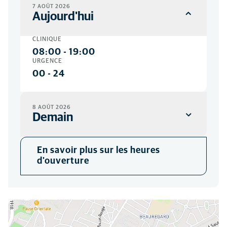
7 AOÛT 2026
Aujourd'hui
CLINIQUE
08:00
-
19:00
URGENCE
00
-
24
8 AOÛT 2026
Demain
CLINIQUE
En savoir plus sur les heures
08:00
-
18:00
d'ouverture
URGENCE
00
-
24
Vous pouvez nous trouver ici