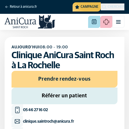
Retour à anicura.fr
CAMPAGNE
CHERCHER
AUJOURD'HUI
08:00
-
19:00
Clinique AniCura Saint Roch
à La Rochelle
Prendre rendez-vous
Référer un patient
05 46 27 16 02
clinique.saintroch@anicura.fr