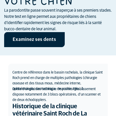
VOTRE CHIEN
La parodontite passe souvent inaperçue à ses premiers stades.
Notre test en ligne permet aux propriétaires de chiens
d’identifier rapidement les signes de risque liés à la santé
bucco-dentaire de leur animal.
Examinez ses dents
Centre de référence dans le bassin rochelais, la clinique Saint
Roch prend en charge de multiples pathologies (chirurgie
osseuse et des tissus mous, médecine interne,
ophtalmologie, dermatologie, neurochirurgie...).
Dotée d'un plateau technique de pointe, l'établissement
dispose notamment de 3 blocs opératoires, d'un scanner et
de deux échodopplers.
Historique de la clinique
vétérinaire Saint Roch de La