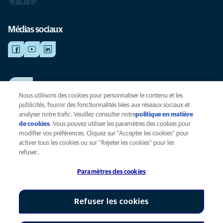
Médias sociaux
TRAVAILLER CHEZ ANICURA
Voir nos offres d'emploi
Nous utilisons des cookies pour personnaliser le contenu et les
publicités, fournir des fonctionnalités liées aux réseaux sociaux et
analyser notre trafic. Veuillez consulter notre
politique en matière
de cookies
(opens in a new tab)
. Vous pouvez utiliser les paramètres des cookies pour
Vie privée
modifier vos préférences. Cliquez sur "Accepter les cookies" pour
Légal
activer tous les cookies ou sur "Rejeter les cookies" pour les
Cookies
refuser..
Accessibilité
Paramètres des cookies
Presse
Global Human Rights
AniCura est une filiale de Mars, Inc © 2026
Refuser les cookies