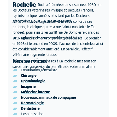
Rochelle
La clinique Saint-Roch a été créée dans les années 1960 par
les Docteurs Vétérinaires Philippe et Jacques François,
rejoints quelques années plus tard par les Docteurs
Vétérinaires Goust, Toussaint et Briand.
Afin d'offrir davantage de services et de confort à ses
patients, la clinique quitte la rue Saint-Louis (où elle fût
fondée), pour s'installer au 18 rue De Dompierre dans des
locaux plus spacieux avec parking privé.
Deux agrandissements ont ensuite été réalisés. Le premier
en 1998 et le second en 2009. L'accueil de la clientèle a ainsi
été considérablement amélioré. En parallèle, l'effectif
vétérinaire augmente lui aussi.
Nos services
Notre équipe de vétérinaires à La Rochelle met tout son
savoir faire au service du bien-être de votre animal en :
Consultation généraliste
Chirurgie
Ophtalmologie
Imagerie
Médecine interne
Nouveaux animaux de compagnie
Dermatologie
Dentisterie
Hospitalisation