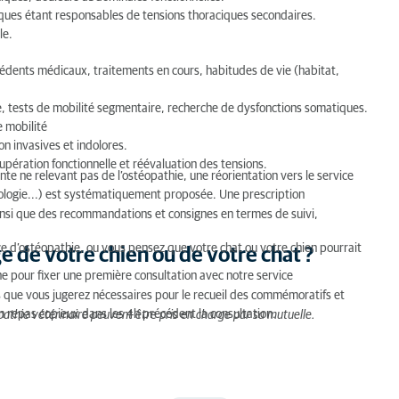
iques étant responsables de tensions thoraciques secondaires.
le.
édents médicaux, traitements en cours, habitudes de vie (habitat,
ne, tests de mobilité segmentaire, recherche de dysfonctions somatiques.
e mobilité
n invasives et indolores.
upération fonctionnelle et réévaluation des tensions.
nte ne relevant pas de l’ostéopathie, une réorientation vers le service
ologie...) est systématiquement proposée. Une prescription
 ainsi que des recommandations et consignes en termes de suivi,
ice d’ostéopathie, ou vous pensez que votre chat ou votre chien pourrait
 de votre chien ou de votre chat ?
pour fixer une première consultation avec notre service
 que vous jugerez nécessaires pour le recueil des commémoratifs et
un repas copieux dans les 4h précédent la consultation.
pathie vétérinaire peuvent être pris en charge par sa mutuelle.