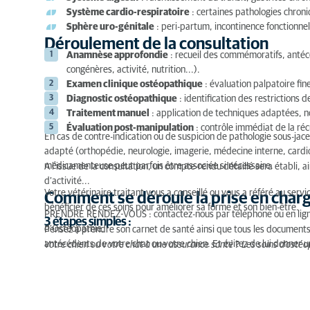
Système cardio-respiratoire
: certaines pathologies chron
Sphère uro-génitale
: peri-partum, incontinence fonctionnel
Déroulement de la consultation
Anamnèse approfondie
: recueil des commémoratifs, antéc
congénères, activité, nutrition...).
Examen clinique ostéopathique
: évaluation palpatoire fi
Diagnostic ostéopathique
: identification des restrictions d
Traitement manuel
: application de techniques adaptées, no
Évaluation post-manipulation
: contrôle immédiat de la réc
En cas de contre-indication ou de suspicion de pathologie sous-jace
adapté (orthopédie, neurologie, imagerie, médecine interne, cardi
médicamenteuse peut parfois être associée si nécessaire.
A l’issue de la consultation, un compte-rendu détaillé sera établi,
d’activité...
Votre vétérinaire traitant vous a conseillé ou vous a référé au serv
Comment se déroule la prise en charge
bénéficier de ces soins pour améliorer sa forme et son bien-être.
PRENDRE RENDEZ-VOUS : contactez-nous par téléphone ou en ligne 
3 étapes simples :
d’Ostéopathie.
Pensez à prendre son carnet de santé ainsi que tous les documents
antécédents de votre chat ou votre chien. Et évitez de lui donner 
Votre chien ou votre chat a une assurance santé ? Les soins d’ostéo