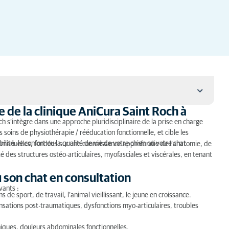
 de la clinique AniCura Saint Roch à
ue AniCura Saint Roch à La Rochelle
ch s’intègre dans une approche pluridisciplinaire de la prise en charge
soins de physiothérapie / rééducation fonctionnelle, et cible les
consultation d'ostéopathie ?
lité, le confort ou la qualité de vie de votre chien ou votre chat.
s manuelles, fondées sur une connaissance approfondie de l’anatomie, de
té des structures ostéo-articulaires, myofasciales et viscérales, en tenant
son chat en consultation
ien ou de votre chat ?
vants :
s de sport, de travail, l’animal vieillissant, le jeune en croissance.
sations post-traumatiques, dysfonctions myo-articulaires, troubles
niques, douleurs abdominales fonctionnelles.