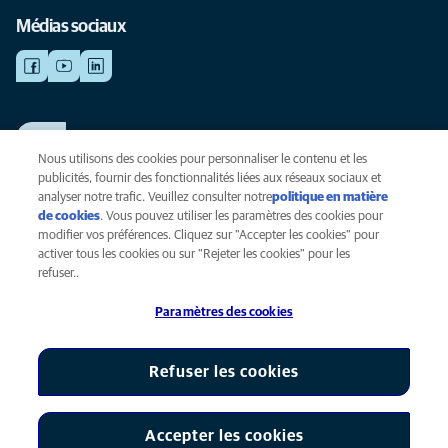
Médias sociaux
TRAVAILLER CHEZ ANICURA
Voir nos offres d'emploi
Nous utilisons des cookies pour personnaliser le contenu et les
publicités, fournir des fonctionnalités liées aux réseaux sociaux et
analyser notre trafic. Veuillez consulter notre
politique en matière
de cookies
(opens in a new tab)
. Vous pouvez utiliser les paramètres des cookies pour
Vie privée
modifier vos préférences. Cliquez sur "Accepter les cookies" pour
Légal
activer tous les cookies ou sur "Rejeter les cookies" pour les
Cookies
refuser..
Accessibilité
Paramètres des cookies
Presse
Global Human Rights
AniCura est une filiale de Mars, Inc © 2026
Refuser les cookies
Accepter les cookies
Paramètres des cookies