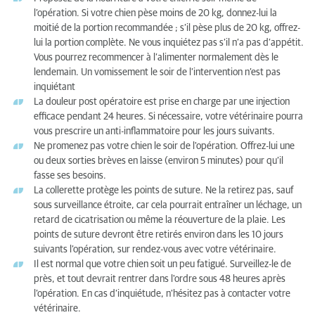
l’opération. Si votre chien pèse moins de 20 kg, donnez-lui la
Conseils alimentaires
moitié de la portion recommandée ; s’il pèse plus de 20 kg, offrez-
lui la portion complète. Ne vous inquiétez pas s’il n’a pas d’appétit.
Vous pourrez recommencer à l’alimenter normalement dès le
lendemain. Un vomissement le soir de l’intervention n’est pas
inquiétant
La douleur post opératoire est prise en charge par une injection
efficace pendant 24 heures. Si nécessaire, votre vétérinaire pourra
vous prescrire un anti-inflammatoire pour les jours suivants.
Ne promenez pas votre chien le soir de l'opération. Offrez-lui une
ou deux sorties brèves en laisse (environ 5 minutes) pour qu’il
fasse ses besoins.
La collerette protège les points de suture. Ne la retirez pas, sauf
sous surveillance étroite, car cela pourrait entraîner un léchage, un
retard de cicatrisation ou même la réouverture de la plaie. Les
points de suture devront être retirés environ dans les 10 jours
suivants l’opération, sur rendez-vous avec votre vétérinaire.
Il est normal que votre chien soit un peu fatigué. Surveillez-le de
près, et tout devrait rentrer dans l'ordre sous 48 heures après
l’opération. En cas d’inquiétude, n'hésitez pas à contacter votre
vétérinaire.