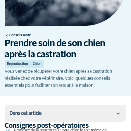
Conseils santé
Prendre soin de son chien
après la castration
Reproduction
Chien
Vous venez de récupérer votre chien après sa castration
réalisée chez votre vétérinaire. Voici quelques conseils
essentiels pour faciliter son retour à la maison.
Dans cet article
Consignes post-opératoires
Consignes post-opératoires
Proposez de la nourriture à votre chien le soir même de