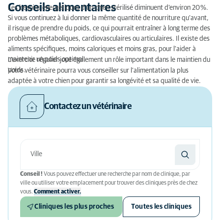
Conseils alimentaires
Les besoins énergétiques d’un chien stérilisé diminuent d’environ 20 %.
Si vous continuez à lui donner la même quantité de nourriture qu’avant,
il risque de prendre du poids, ce qui pourrait entraîner à long terme des
problèmes métaboliques, cardiovasculaires ou articulaires. Il existe des
aliments spécifiques, moins caloriques et moins gras, pour l'aider à
maintenir un poids optimal.
L’exercice régulier joue également un rôle important dans le maintien du
poids.
Votre vétérinaire pourra vous conseiller sur l'alimentation la plus
adaptée à votre chien pour garantir sa longévité et sa qualité de vie.
Contactez un vétérinaire
Conseil !
Vous pouvez effectuer une recherche par nom de clinique, par
ville ou utiliser votre emplacement pour trouver des cliniques près de chez
vous.
Comment activer.
Cliniques les plus proches
Toutes les cliniques