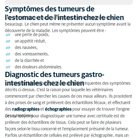
Symptômes des tumeurs de
Symptômes des tumeurs de l'estomac et de
l'estomac et de l'intestin chez le chien
Les symptômes en cas de tumeurs gastro-intestinales varient
l'intestin chez le chien
beaucoup. Le chien peut même ne présenter aucun symptôme avant la
découverte de la maladie. Les symptômes peuvent être :
Diagnostic des tumeurs gastro-intestinales chez le
une perte de poids,
chien
un appétit réduit,
des nausées,
Traitement des tumeurs de l'estomac et de l'intestin
des vomissements,
chez le chien
de la diarrhée et
des douleurs abdominales.
Diagnostic des tumeurs gastro-
intestinales chez le chien
Les tumeurs ne sont pas les causes les plus fréquentes des symptômes
décrits ci-dessus. C'est la raison pour laquelle les vétérinaires
commencent par chercher les causes de ces maux ailleurs. Ils procèdent
à des prises de sang et prélèvent des échantillons fécaux, et effectuent
des
radiographies
et
échographies
pour essayer de trouver l’origine
des symptômes.
Le seul moyen pour diagnostiquer une tumeur avec certitude est de
prélever des échantillons de tissus. Cela peut se faire de plusieurs
façons selon le tissu concerné et l’emplacement présumé de la tumeur.
Parfois un échantillon de cellules est prélevé par échographie, mais un