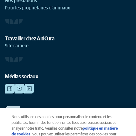
Nos prestations
Pour les propriétaires d'animaux
Travailler chez AniCura
Site carrière
Médias sociaux
TRAVAILLER CHEZ ANICURA
Voir nos offres d'emploi
Nous utilisons des cookies pour personnaliser le contenu et les
publicités, fournir des fonctionnalités liées aux réseaux sociaux et
analyser notre trafic. Veuillez consulter notre
politique en matière
de cookies
(opens in a new tab)
. Vous pouvez utiliser les paramètres des cookies pour