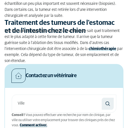
échantillon un peu plus important est souvent nécessaire (biopsies).
Dans certains cas, la tumeur est retirée lors d’une intervention
chirurgicale et analysée par la suite.
Traitement des tumeurs de l'estomac
et de l'intestin chez le chien
Une fois que le diagnostic est établi, le vétérinaire sait quel traitement
est le plus adapté à cette forme de tumeur. Il arrive que la tumeur
guérisse suite à l’ablation des tissus modifiés. Dans d’autres cas
l’intervention chirurgicale doit être associée à de la
chimiothérapie
par
exemple. Cela dépend du type de tumeur, de son emplacement et de
son étendue.
Contactez un vétérinaire
Conseil !
Vous pouvez effectuer une recherche par nom de clinique, par
ville ou utiliser votre emplacement pour trouver des cliniques près de chez
vous.
Comment activer.