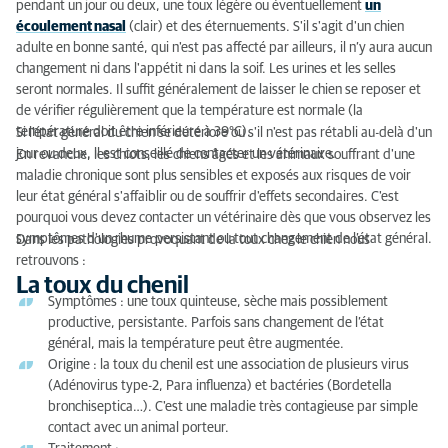
pendant un jour ou deux, une toux légère ou éventuellement
un
Les acariens des cavités nasales
écoulement nasal
(clair) et des éternuements. S'il s'agit d'un chien
adulte en bonne santé, qui n'est pas affecté par ailleurs, il n’y aura aucun
Le collapsus trachéal
changement ni dans l'appétit ni dans la soif. Les urines et les selles
seront normales. Il suffit généralement de laisser le chien se reposer et
Les maladies cardiaques et d'insuffisance cardiaque
de vérifier régulièrement que la température est normale (la
température doit être inférieure à 39°C).
Si l'état général du chien se détériore ou s'il n'est pas rétabli au-delà d'un
Bronchopneumonie
jour ou deux, il est conseillé de contacter un vétérinaire.
En revanche, les chiots, les chiens âgés et les animaux souffrant d'une
maladie chronique sont plus sensibles et exposés aux risques de voir
leur état général s'affaiblir ou de souffrir d'effets secondaires. C'est
pourquoi vous devez contacter un vétérinaire dès que vous observez les
symptômes d'un rhume persistant ou tout changement de l’état général.
Dans les pathologies provoquant de la toux chez le chien nous
retrouvons :
La toux du chenil
Symptômes : une toux quinteuse, sèche mais possiblement
productive, persistante. Parfois sans changement de l’état
général, mais la température peut être augmentée.
Origine : la toux du chenil est une association de plusieurs virus
(Adénovirus type-2, Para influenza) et bactéries (Bordetella
bronchiseptica…). C'est une maladie très contagieuse par simple
contact avec un animal porteur.