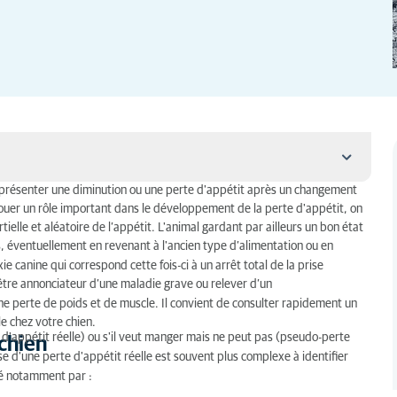
nt présenter une diminution ou une perte d'appétit après un changement
 jouer un rôle important dans le développement de la perte d'appétit, on
ielle et aléatoire de l’appétit. L'animal gardant par ailleurs un bon état
 éventuellement en revenant à l'ancien type d’alimentation ou en
e canine qui correspond cette fois-ci à un arrêt total de la prise
 être annonciateur d’une maladie grave ou relever d’un
ne perte de poids et de muscle. Il convient de consulter rapidement un
e chez votre chien.
e d'appétit réelle) ou s'il veut manger mais ne peut pas (pseudo-perte
chien
e d'une perte d'appétit réelle est souvent plus complexe à identifier
ulé notamment par :