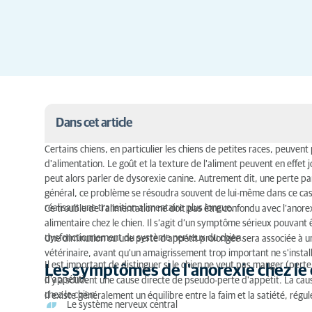
Dans cet article
Certains chiens, en particulier les chiens de petites races, peuve
Les symptômes de l'anorexie chez le chien
d'alimentation. Le goût et la texture de l'aliment peuvent en effet
peut alors parler de dysorexie canine. Autrement dit, une perte part
Diagnostic de l'anorexie canine
général, ce problème se résoudra souvent de lui-même dans ce cas,
réalisant une transition alimentaire plus longue.
Ce trouble de l’alimentation ne doit pas être confondu avec l’anorexi
Traitement de la perte d'appétit chez le chien
alimentaire chez le chien. Il s’agit d’un symptôme sérieux pouvant
dysfonctionnement du système nerveux du chien.
Une diminution ou une perte d'appétit prolongée sera associée à u
vétérinaire, avant qu'un amaigrissement trop important ne s'install
Il est important de distinguer si le chien ne veut pas manger (pert
Les symptômes de l'anorexie chez le 
d'appétit).
Il y a souvent une cause directe de pseudo-perte d'appétit. La caus
chez le chien.
Il existe généralement un équilibre entre la faim et la satiété, rég
Le système nerveux central