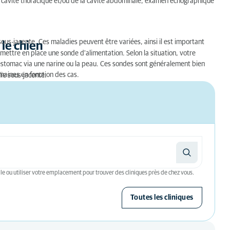
cavité thoracique et/ou de la cavité abdominale, examen échographique
ous-jacente. Ces maladies peuvent être variées, ainsi il est important
 le chien
 mettre en place une sonde d'alimentation. Selon la situation, votre
'estomac via une narine ou la peau. Ces sondes sont généralement bien
emaines en fonction des cas.
ie sous-jacente.
le ou utiliser votre emplacement pour trouver des cliniques près de chez vous.
Toutes les cliniques