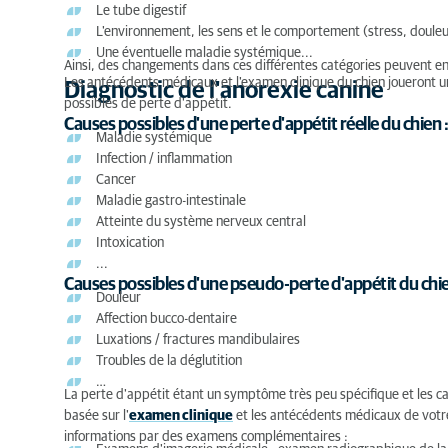
Le tube digestif
L'environnement, les sens et le comportement (stress, douleur
Une éventuelle maladie systémique...
Ainsi, des changements dans ces différentes catégories peuvent ent
Les antécédents médicaux et l'examen clinique du chien joueront un
Diagnostic de l'anorexie canine
possibles de perte d'appétit.
Causes possibles d'une perte d'appétit réelle du chien :
Maladie systémique
Infection / inflammation
Cancer
Maladie gastro-intestinale
Atteinte du système nerveux central
Intoxication
...
Causes possibles d'une pseudo-perte d'appétit du chie
Douleur
Affection bucco-dentaire
Luxations / fractures mandibulaires
Troubles de la déglutition
…
La perte d'appétit étant un symptôme très peu spécifique et les c
basée sur l'
examen clinique
et les antécédents médicaux de votre
informations par des examens complémentaires :